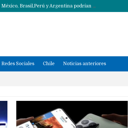
Data Centers de Huawei en Chile, México, Brasil,Perú y Argentina podrían verse afectados por arremetida de EE.UU
Ahora Honor copia diseño de los anillos traseros con pantalla del fabricante Oppo
Masiva filtración del Apple iPhone Fold (Ultra) con todas sus características, precios y opciones
 iPhone según tu uso
Nuevas filtraciones del Mate 90 Pro Max apuntan a potenciar las cámaras y pantalla OLED doble capa
Google acaba definitivamente el truco para pagar con NFC en celulares Xiaomi, Oppo, Vivo y Huawei con ROM china
se llevaron datos confidenciales a OpenAI
Redes Sociales
Chile
Noticias anteriores