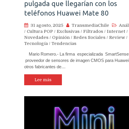
pulgada que llegarían con los
teléfonos Huawei Mate 80
31 agosto, 2025
TransmediaChile
Anál
/
Cultura POP
/
Exclusivas
/
Filtrados
/
Internet
/
Novedades
/
Opinión
/
Redes Sociales
/
Review
/
Tecnología
/
Tendencias
Mario Romero.- La firma especializada SmartSense
proveedor de sensores de imagen CMOS para Huawei
otros fabricantes de…
Lee más