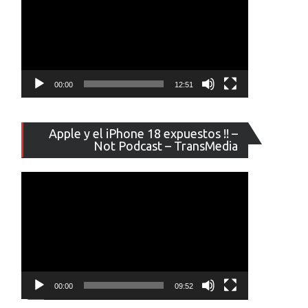
00:00
12:51
Reproducto
Apple y el iPhone 18 expuestos !! –
de
Not Podcast – TransMedia
vídeo
00:00
09:52