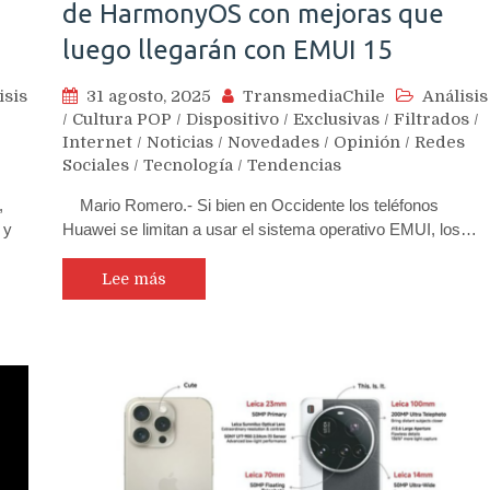
de HarmonyOS con mejoras que
luego llegarán con EMUI 15
isis
31 agosto, 2025
TransmediaChile
Análisis
/
Cultura POP
/
Dispositivo
/
Exclusivas
/
Filtrados
/
Internet
/
Noticias
/
Novedades
/
Opinión
/
Redes
Sociales
/
Tecnología
/
Tendencias
,
Mario Romero.- Si bien en Occidente los teléfonos
 y
Huawei se limitan a usar el sistema operativo EMUI, los…
Lee más