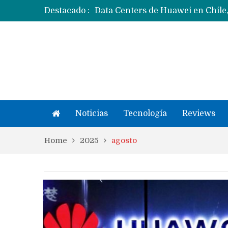
Destacado :
Ecosistema Apple: cómo elegir el
Apple dice que más ex empleados 
Noticias
Tecnología
Reviews
Home
2025
agosto