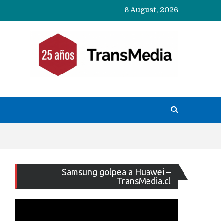
6 August, 2026
Reproducto
Samsung golpea a Huawei –
de
TransMedia.cl
vídeo