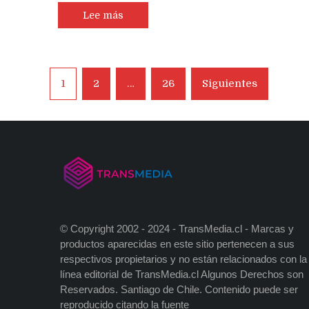
Lee más
Navegación
1
2
…
26
Siguientes
de
entradas
© Copyright 2002 - 2024 - TransMedia.cl - Marcas y
productos aparecidas en este sitio pertenecen a sus
respectivos propietarios y no están relacionados con la
línea editorial de TransMedia.cl Algunos Derechos son
Reservados. Santiago de Chile. Contenido puede ser
reproducido citando la fuente