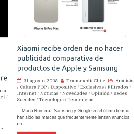
Xiaomi recibe orden de no hacer
publicidad comparativa de
productos de Apple y Samsung
bre
31 agosto, 2025
TransmediaChile
Análisis
/
Cultura POP
/
Dispositivo
/
Exclusivas
/
Filtrados
/
ura
Internet
/
Noticias
/
Novedades
/
Opinión
/
Redes
net
/
Sociales
/
Tecnología
/
Tendencias
/
Mario Romero.- Samsung y Google en el último tiempo
han sido las marcas que frecuentemente lanzan anuncios
en…
án…