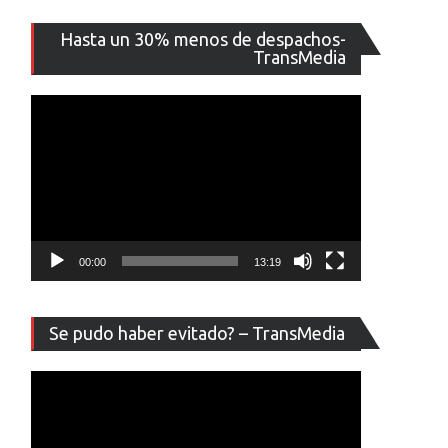
Reproducto
Hasta un 30% menos de despachos-
de
TransMedia
vídeo
00:00
13:19
Reproducto
Se pudo haber evitado? – TransMedia
de
vídeo