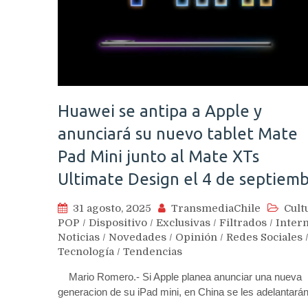
Huawei se antipa a Apple y
anunciará su nuevo tablet Mate
Pad Mini junto al Mate XTs
Ultimate Design el 4 de septiem
31 agosto, 2025
TransmediaChile
Cult
POP
/
Dispositivo
/
Exclusivas
/
Filtrados
/
Inter
Noticias
/
Novedades
/
Opinión
/
Redes Sociales
Tecnología
/
Tendencias
Mario Romero.- Si Apple planea anunciar una nueva
generacion de su iPad mini, en China se les adelantar