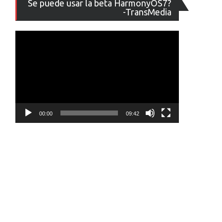
Se puede usar la beta HarmonyOS7?
de
-TransMedia
vídeo
00:00
09:42