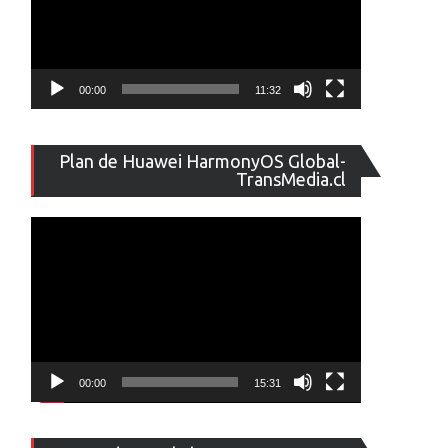
00:00
11:32
Reproducto
Plan de Huawei HarmonyOS Global-
de
TransMedia.cl
vídeo
00:00
15:31
Reproducto