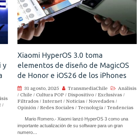
Xiaomi HyperOS 3.0 toma
 y
elementos de diseño de MagicOS
a
de Honor e iOS26 de los iPhones
31 agosto, 2025
TransmediaChile
Análisis
/
Chile
/
Cultura POP
/
Dispositivo
/
Exclusivas
/
isis
Filtrados
/
Internet
/
Noticias
/
Novedades
/
t
/
Opinión
/
Redes Sociales
/
Tecnología
/
Tendencias
Mario Romero.- Xiaomi lanzó HyperOS 3 como una
importante actualización de su software para un gran
numero…