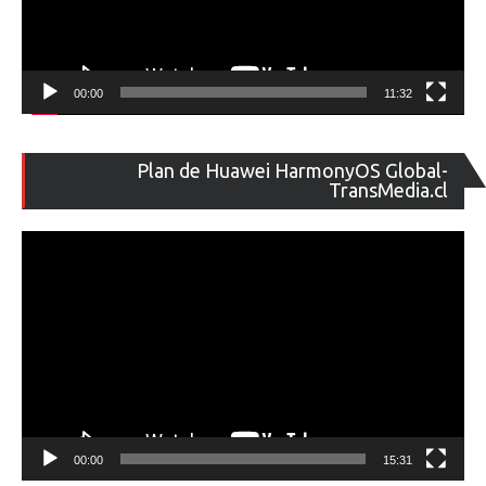
00:00
11:32
Re
Plan de Huawei HarmonyOS Global-
de
TransMedia.cl
ví
00:00
15:31