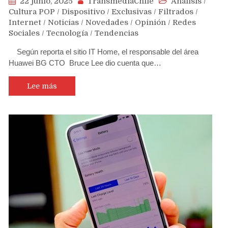
22 junio, 2025
TransmediaChile
Análisis
/
Cultura POP
/
Dispositivo
/
Exclusivas
/
Filtrados
/
Internet
/
Noticias
/
Novedades
/
Opinión
/
Redes
Sociales
/
Tecnología
/
Tendencias
Según reporta el sitio IT Home, el responsable del área
Huawei BG CTO Bruce Lee dio cuenta que…
Lee más