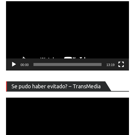
00:00
13:19
Re
Se pudo haber evitado? – TransMedia
de
ví