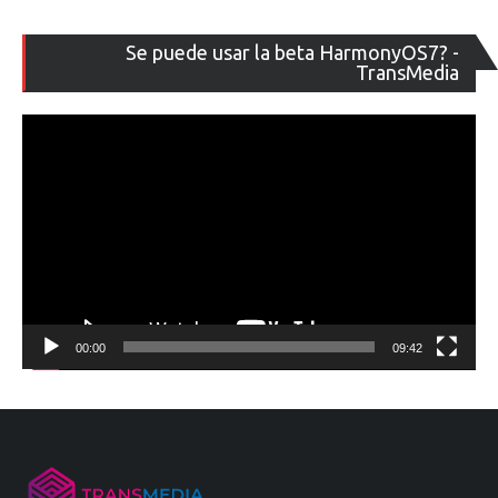
Re
Se puede usar la beta HarmonyOS7? -
de
TransMedia
ví
00:00
09:42