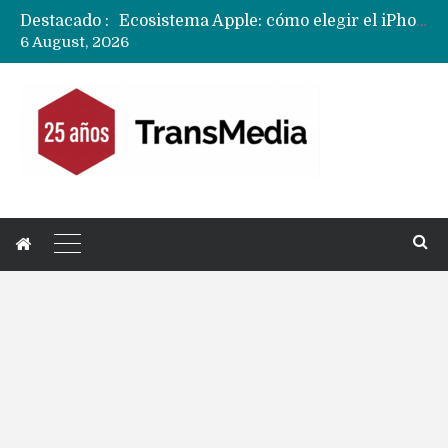
Destacado :
Nuevas filtraciones del Mate 90 Pro Max apuntan a potenciar las cámaras y pantalla OLED doble capa
6 August, 2026
Apple dice que más ex empleados se llevaron datos confidenciales a OpenAI