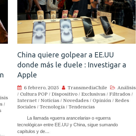
China quiere golpear a EE.UU
donde más le duele : Investigar a
ún
Apple
6 febrero, 2025
TransmediaChile
Análisis
/
Cultura POP
/
Dispositivo
/
Exclusivas
/
Filtrados
/
isis
Internet
/
Noticias
/
Novedades
/
Opinión
/
Redes
os
/
Sociales
/
Tecnología
/
Tendencias
s
La llamada «guerra arancelaria» o «guerra
tecnológica» entre EE.UU y China, sigue sumando
capítulos y de…
an…