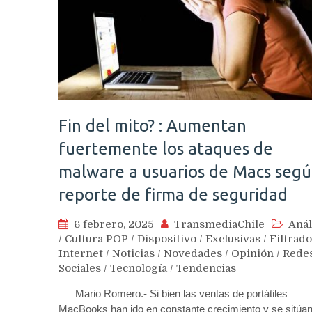
Fin del mito? : Aumentan
fuertemente los ataques de
malware a usuarios de Macs seg
reporte de firma de seguridad
6 febrero, 2025
TransmediaChile
Anál
/
Cultura POP
/
Dispositivo
/
Exclusivas
/
Filtrad
Internet
/
Noticias
/
Novedades
/
Opinión
/
Rede
Sociales
/
Tecnología
/
Tendencias
Mario Romero.- Si bien las ventas de portátiles
MacBooks han ido en constante crecimiento y se sitú