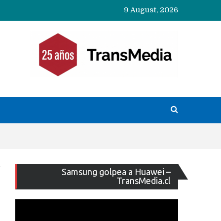
9 August, 2026
Reproducto
Samsung golpea a Huawei –
de
TransMedia.cl
vídeo