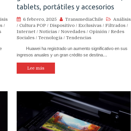
tablets, portátiles y accesorios
isis
6 febrero, 2025
TransmediaChile
Análisis
os
/
/
Cultura POP
/
Dispositivo
/
Exclusivas
/
Filtrados
/
s
Internet
/
Noticias
/
Novedades
/
Opinión
/
Redes
Sociales
/
Tecnología
/
Tendencias
e
Huawei ha registrado un aumento significativo en sus
ingresos anuales y un gran crédito se destina…
Lee más