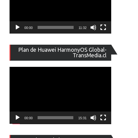
00:00
11:32
Reproducto
Plan de Huawei HarmonyOS Global-
de
TransMedia.cl
vídeo
00:00
15:31
Reproducto