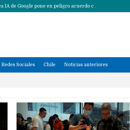
Reestructuración de fondo en área IA de Google pone en peligro acuerdo con Apple y salvataje de Siri
CXMT le dice NO a la venta de sus memorias a Apple y dará prioridad a Huawei y Xiaomi
Sailfish OS la «joya» de sistema operativo que Europa planea financiar para competir contra Android, iOS y HarmonyOS
se llevaron datos confidenciales a OpenAI
Solo China o Global: Cuáles Huawei MateBook, MatePad y Nova llegarán a Europa y LATAM?
Data Centers de Huawei en Chile, México, Brasil,Perú y Argentina podrían verse afectados por arremetida de EE.UU
Fabricantes suben precios de teléfonos y ganan más dinero en un mercado donde Xiaomi alerta por no mejorar ventas
Redes Sociales
Chile
Noticias anteriores