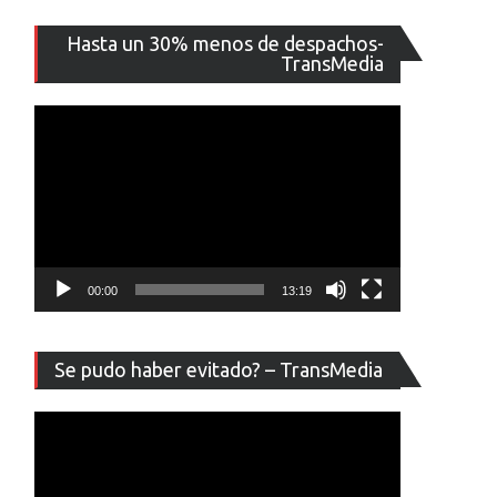
Reproducto
Hasta un 30% menos de despachos-
de
TransMedia
vídeo
00:00
13:19
Reproducto
Se pudo haber evitado? – TransMedia
de
vídeo