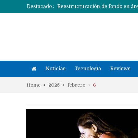
Destacado :
Apple dice que más ex empleados 
Noticias
Tecnología
Reviews
Home
2025
febrero
6