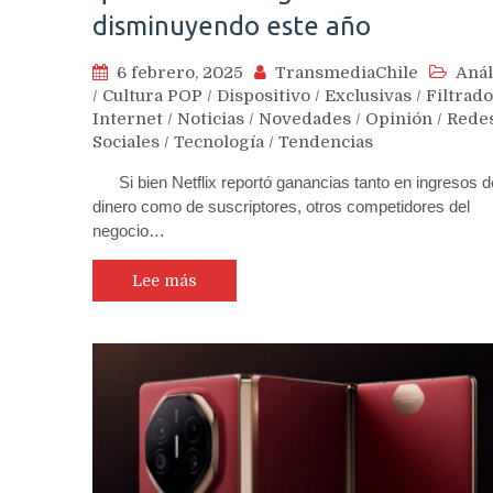
disminuyendo este año
6 febrero, 2025
TransmediaChile
Anál
/
Cultura POP
/
Dispositivo
/
Exclusivas
/
Filtrad
Internet
/
Noticias
/
Novedades
/
Opinión
/
Rede
Sociales
/
Tecnología
/
Tendencias
Si bien Netflix reportó ganancias tanto en ingresos d
dinero como de suscriptores, otros competidores del
negocio…
Lee más