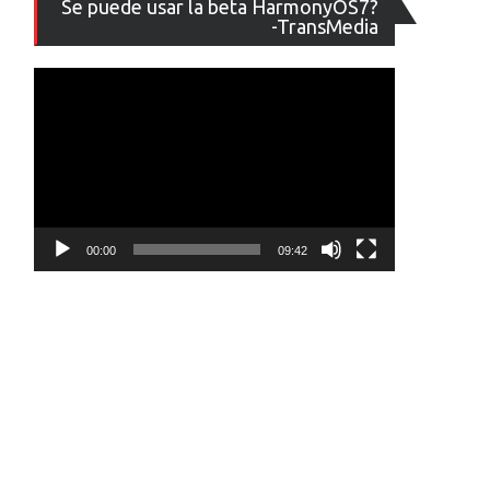
Se puede usar la beta HarmonyOS7?
de
-TransMedia
vídeo
00:00
09:42