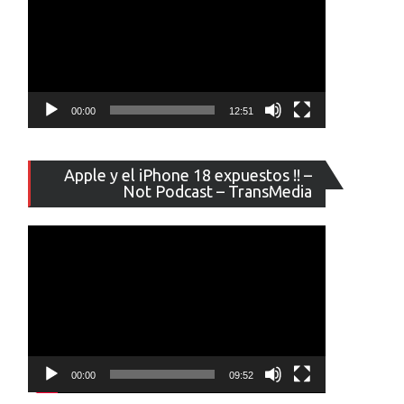
00:00
12:51
Reproducto
Apple y el iPhone 18 expuestos !! –
de
Not Podcast – TransMedia
vídeo
00:00
09:52