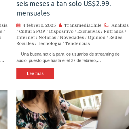
seis meses a tan solo US$2.99.-
mensuales
isis
4 febrero, 2025
TransmediaChile
Análisis
os
/
/
Cultura POP
/
Dispositivo
/
Exclusivas
/
Filtrados
/
s
Internet
/
Noticias
/
Novedades
/
Opinión
/
Redes
Sociales
/
Tecnología
/
Tendencias
Una buena noticia para los usuarios de streaming de
 y…
audio, puesto que hasta el el 27 de febrero,…
Lee más