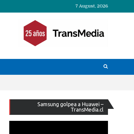
7 August, 2026
Reproducto
Samsung golpea a Huawei –
de
TransMedia.cl
vídeo