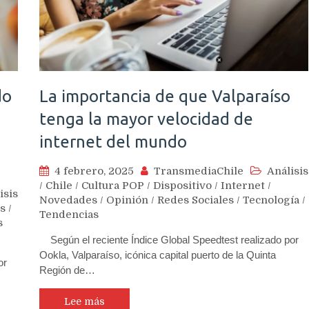
do
La importancia de que Valparaíso
tenga la mayor velocidad de
internet del mundo
4 febrero, 2025
TransmediaChile
Análisis
/
Chile
/
Cultura POP
/
Dispositivo
/
Internet
/
isis
Novedades
/
Opinión
/
Redes Sociales
/
Tecnología
/
os
/
Tendencias
s
Según el reciente Índice Global Speedtest realizado por
Ookla, Valparaíso, icónica capital puerto de la Quinta
or
Región de…
Lee más