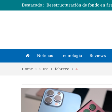
Destacado :
Apple dice que más ex empleados 
Noticias
Tecnología
Reviews
Home
2025
febrero
4