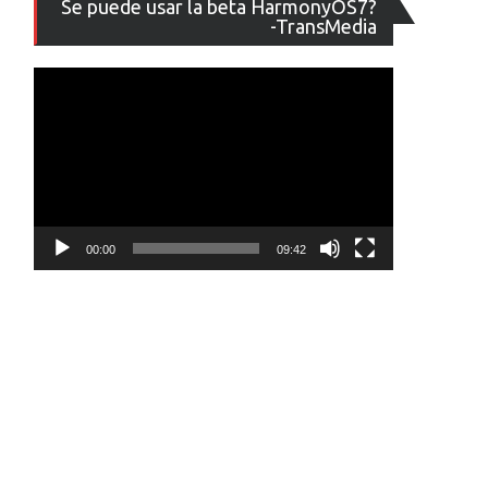
Se puede usar la beta HarmonyOS7?
de
-TransMedia
vídeo
00:00
09:42