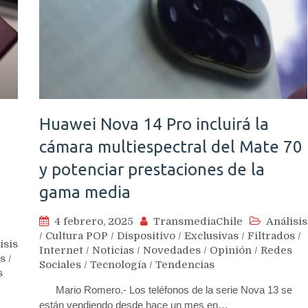
Huawei Nova 14 Pro incluirá la
l
cámara multiespectral del Mate 70
y potenciar prestaciones de la
n
gama media
4 febrero, 2025
TransmediaChile
Análisis
/
Cultura POP
/
Dispositivo
/
Exclusivas
/
Filtrados
/
isis
Internet
/
Noticias
/
Novedades
/
Opinión
/
Redes
os
/
Sociales
/
Tecnología
/
Tendencias
s
Mario Romero.- Los teléfonos de la serie Nova 13 se
están vendiendo desde hace un mes en…