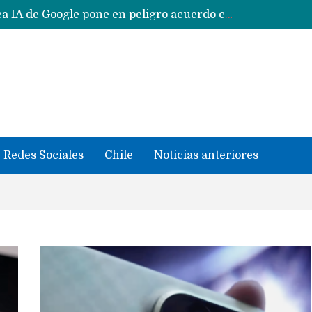
Reestructuración de fondo en área IA de Google pone en peligro acuerdo con Apple y salvataje de Siri
CXMT le dice NO a la venta de sus memorias a Apple y dará prioridad a Huawei y Xiaomi
Sailfish OS la «joya» de sistema operativo que Europa planea financiar para competir contra Android, iOS y HarmonyOS
se llevaron datos confidenciales a OpenAI
Solo China o Global: Cuáles Huawei MateBook, MatePad y Nova llegarán a Europa y LATAM?
Data Centers de Huawei en Chile, México, Brasil,Perú y Argentina podrían verse afectados por arremetida de EE.UU
Fabricantes suben precios de teléfonos y ganan más dinero en un mercado donde Xiaomi alerta por no mejorar ventas
Redes Sociales
Chile
Noticias anteriores