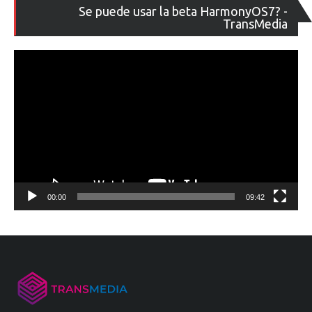
Re
Se puede usar la beta HarmonyOS7? -
de
TransMedia
ví
00:00
09:42