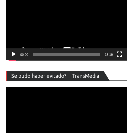
00:00
13:19
Re
Se pudo haber evitado? – TransMedia
de
ví