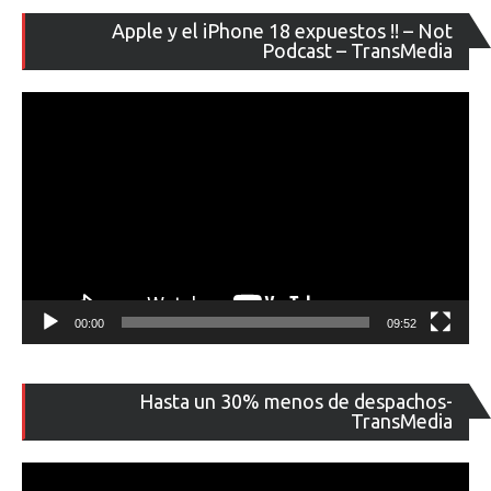
Re
Apple y el iPhone 18 expuestos !! – Not
de
Podcast – TransMedia
ví
00:00
09:52
Re
Hasta un 30% menos de despachos-
de
TransMedia
ví