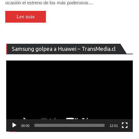
ocasión el estreno de los más poderosos…
Lee más
Re
Samsung golpea a Huawei – TransMedia.cl
de
ví
00:00
12:51