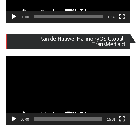
00:00
11:32
Re
Plan de Huawei HarmonyOS Global-
de
TransMedia.cl
ví
00:00
15:31