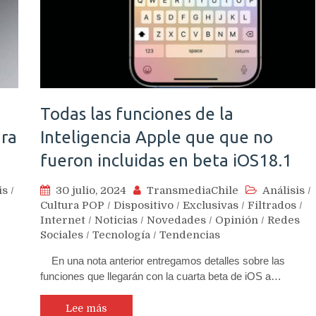
Todas las funciones de la
ara
Inteligencia Apple que que no
fueron incluidas en beta iOS18.1
is
/
30 julio, 2024
TransmediaChile
Análisis
/
Cultura POP
/
Dispositivo
/
Exclusivas
/
Filtrados
/
Internet
/
Noticias
/
Novedades
/
Opinión
/
Redes
Sociales
/
Tecnología
/
Tendencias
En una nota anterior entregamos detalles sobre las
funciones que llegarán con la cuarta beta de iOS a…
Lee más