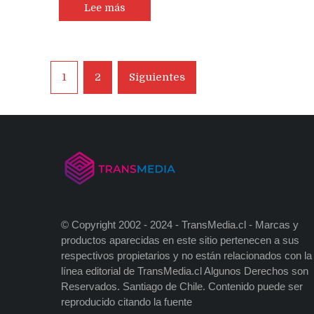
Lee más
Navegación
1
2
Siguientes
de
entradas
© Copyright 2002 - 2024 - TransMedia.cl - Marcas y
productos aparecidas en este sitio pertenecen a sus
respectivos propietarios y no están relacionados con la
línea editorial de TransMedia.cl Algunos Derechos son
Reservados. Santiago de Chile. Contenido puede ser
reproducido citando la fuente