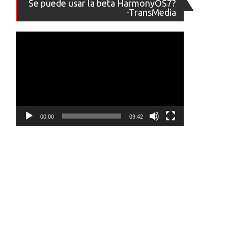
Se puede usar la beta HarmonyOS7?
de
-TransMedia
vídeo
00:00
09:42