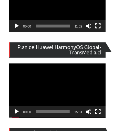
00:00
11:32
Reproducto
Plan de Huawei HarmonyOS Global-
de
TransMedia.cl
vídeo
00:00
15:31
Reproducto