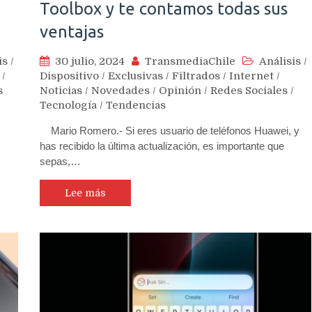
Toolbox y te contamos todas sus
ventajas
is
/
30 julio, 2024
TransmediaChile
Análisis
/
/
Dispositivo
/
Exclusivas
/
Filtrados
/
Internet
/
s
Noticias
/
Novedades
/
Opinión
/
Redes Sociales
/
Tecnología
/
Tendencias
Mario Romero.- Si eres usuario de teléfonos Huawei, y
has recibido la última actualización, es importante que
sepas,…
Lee más