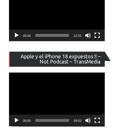
00:00
12:51
Reproducto
Apple y el iPhone 18 expuestos !! –
de
Not Podcast – TransMedia
vídeo
00:00
09:52