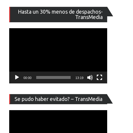
Reproducto
Hasta un 30% menos de despachos-
de
TransMedia
vídeo
00:00
13:19
Reproducto
Se pudo haber evitado? – TransMedia
de
vídeo