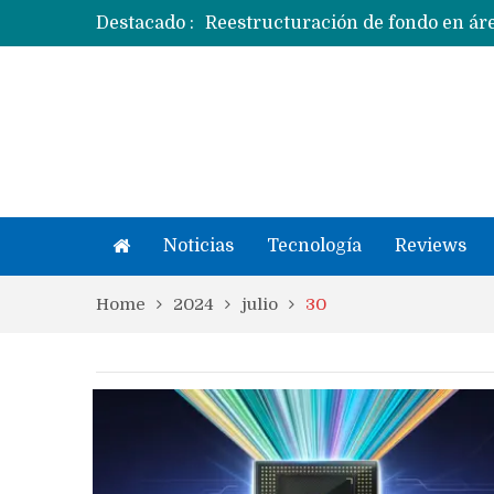
Destacado :
Apple dice que más ex empleados 
Noticias
Tecnología
Reviews
Home
2024
julio
30