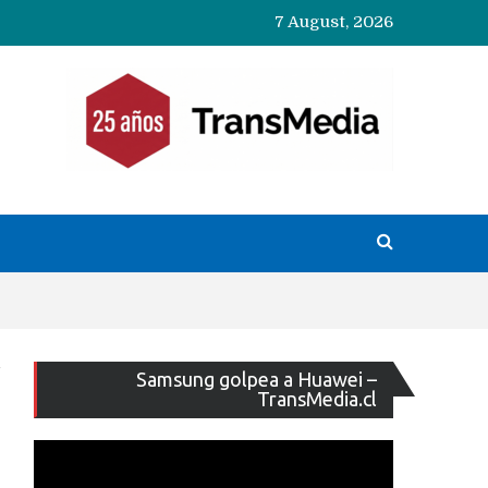
7 August, 2026
Reproducto
Samsung golpea a Huawei –
de
TransMedia.cl
vídeo