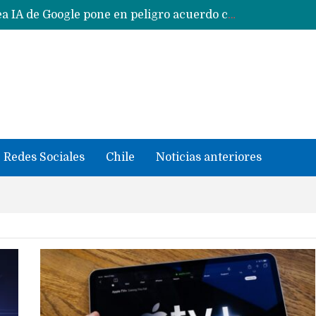
Reestructuración de fondo en área IA de Google pone en peligro acuerdo con Apple y salvataje de Siri
CXMT le dice NO a la venta de sus memorias a Apple y dará prioridad a Huawei y Xiaomi
Sailfish OS la «joya» de sistema operativo que Europa planea financiar para competir contra Android, iOS y HarmonyOS
se llevaron datos confidenciales a OpenAI
Solo China o Global: Cuáles Huawei MateBook, MatePad y Nova llegarán a Europa y LATAM?
Data Centers de Huawei en Chile, México, Brasil,Perú y Argentina podrían verse afectados por arremetida de EE.UU
Fabricantes suben precios de teléfonos y ganan más dinero en un mercado donde Xiaomi alerta por no mejorar ventas
Redes Sociales
Chile
Noticias anteriores