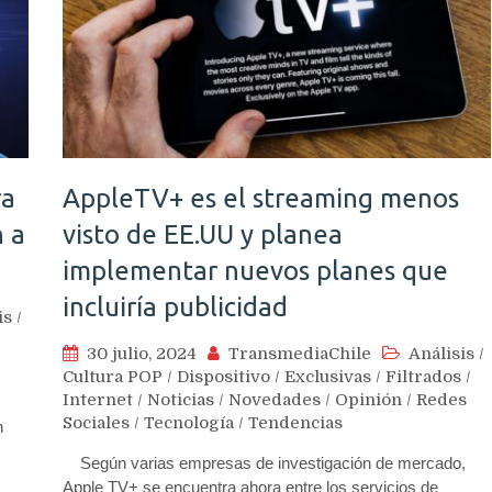
ra
AppleTV+ es el streaming menos
n a
visto de EE.UU y planea
implementar nuevos planes que
incluiría publicidad
is
/
30 julio, 2024
TransmediaChile
Análisis
/
/
Cultura POP
/
Dispositivo
/
Exclusivas
/
Filtrados
/
Internet
/
Noticias
/
Novedades
/
Opinión
/
Redes
Sociales
/
Tecnología
/
Tendencias
n
Según varias empresas de investigación de mercado,
Apple TV+ se encuentra ahora entre los servicios de