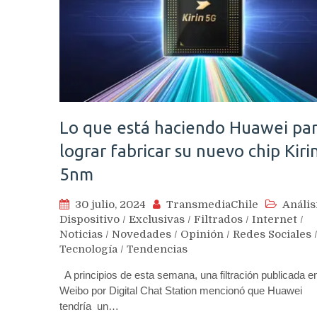
Lo que está haciendo Huawei pa
lograr fabricar su nuevo chip Kiri
5nm
30 julio, 2024
TransmediaChile
Anális
Dispositivo
/
Exclusivas
/
Filtrados
/
Internet
/
Noticias
/
Novedades
/
Opinión
/
Redes Sociales
Tecnología
/
Tendencias
A principios de esta semana, una filtración publicada e
Weibo por Digital Chat Station mencionó que Huawei
tendría un…