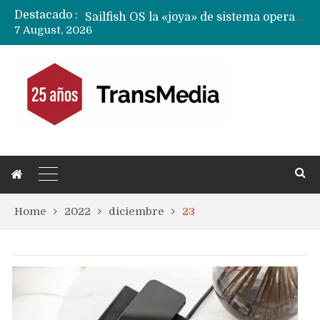
Destacado :
Sailfish OS la «joya» de sistema operativo que Europa planea financiar para competir contra Android, iOS y HarmonyOS
7 August, 2026
Apple dice que más ex empleados se llevaron datos confidenciales a OpenAI
Solo China o Global: Cuáles Huawei MateBook, MatePad y Nova llegarán a Europa y LATAM?
Data Centers de Huawei en Chile, México, Brasil,Perú y Argentina podrían verse afectados por arremetida de EE.UU
Fabricantes suben precios de teléfonos y ganan más dinero en un mercado donde Xiaomi alerta por no mejorar ventas
Home
2022
diciembre
23