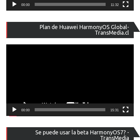
00:00
11:32
Re
Plan de Huawei HarmonyOS Global-
de
TransMedia.cl
ví
00:00
15:31
Re
Se puede usar la beta HarmonyOS7? -
de
TransMedia