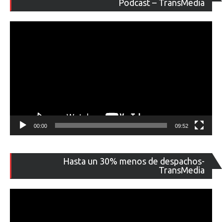
de
Podcast – TransMedia
ví
00:00
09:52
Re
Hasta un 30% menos de despachos-
de
TransMedia
ví