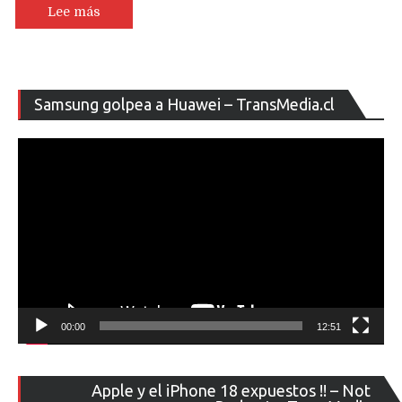
Lee más
Re
Samsung golpea a Huawei – TransMedia.cl
de
ví
00:00
12:51
Re
Apple y el iPhone 18 expuestos !! – Not