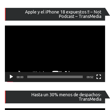
Re
Apple y el iPhone 18 expuestos !! – Not
de
Podcast – TransMedia
ví
00:00
09:52
Re
Hasta un 30% menos de despachos-
de
TransMedia
ví