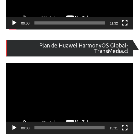
00:00
11:32
Re
Plan de Huawei HarmonyOS Global-
de
TransMedia.cl
ví
00:00
15:31