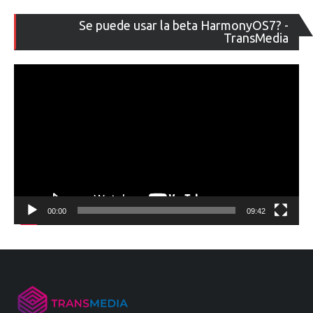
Re
Se puede usar la beta HarmonyOS7? -
de
TransMedia
ví
00:00
09:42