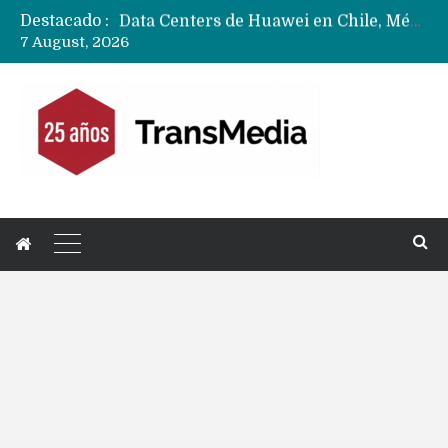
Destacado :
Data Centers de Huawei en Chile, México, Brasil,Perú y Argentina podrían verse afectados por arremetida de EE.UU
7 August, 2026
Fabricantes suben precios de teléfonos y ganan más dinero en un mercado donde Xiaomi alerta por no mejorar ventas