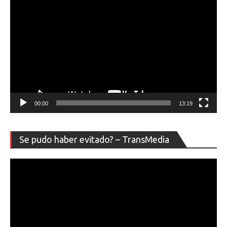
00:00
13:19
Re
Se pudo haber evitado? – TransMedia
de
ví