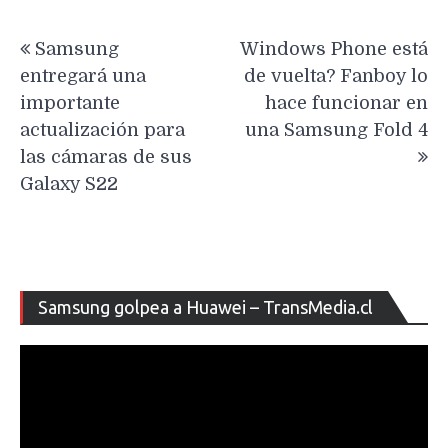
Navegación
Samsung
Windows Phone está
de
entregará una
de vuelta? Fanboy lo
entradas
importante
hace funcionar en
actualización para
una Samsung Fold 4
las cámaras de sus
Galaxy S22
Re
Samsung golpea a Huawei – TransMedia.cl
de
ví