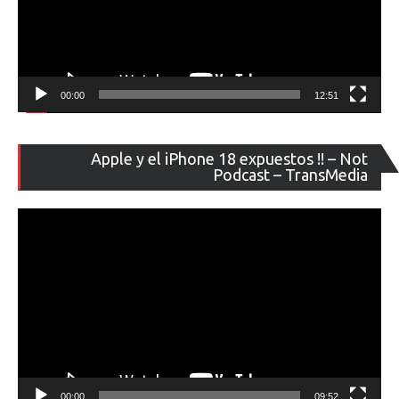
00:00
12:51
Re
Apple y el iPhone 18 expuestos !! – Not
de
Podcast – TransMedia
ví
00:00
09:52