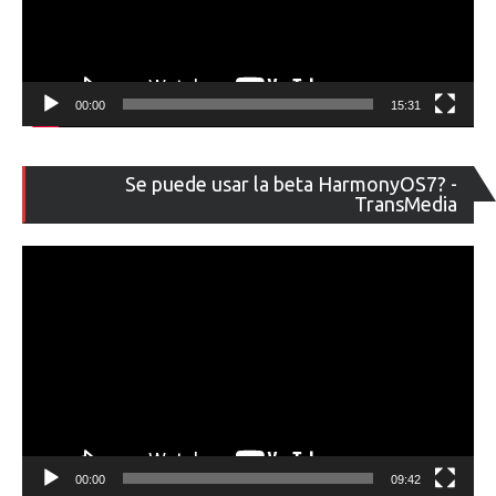
00:00
15:31
Re
Se puede usar la beta HarmonyOS7? -
de
TransMedia
ví
00:00
09:42