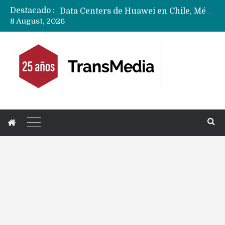
Destacado :
Data Centers de Huawei en Chile, México, Brasil,Perú y Argentina podrían verse afectados por arremetida de EE.UU
8 August, 2026
Fabricantes suben precios de teléfonos y ganan más dinero en un mercado donde Xiaomi alerta por no mejorar ventas