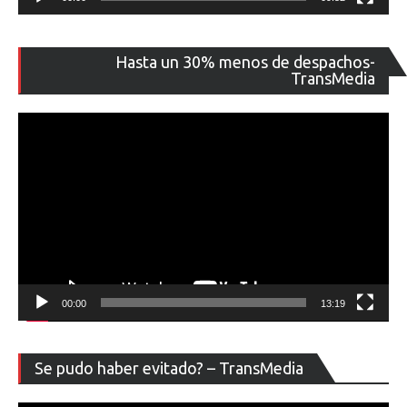
Re
Hasta un 30% menos de despachos-
de
TransMedia
ví
00:00
13:19
Re
Se pudo haber evitado? – TransMedia
de
ví