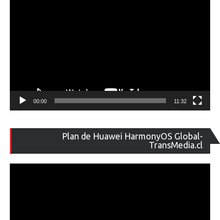
00:00
11:32
Re
Plan de Huawei HarmonyOS Global-
de
TransMedia.cl
ví