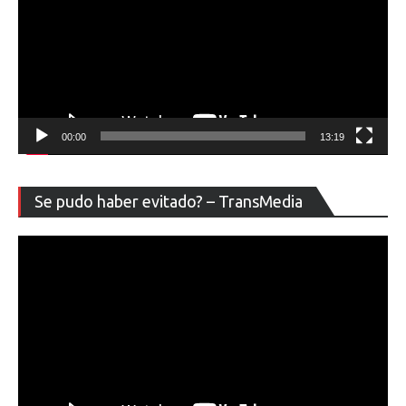
00:00
13:19
Re
Se pudo haber evitado? – TransMedia
de
ví