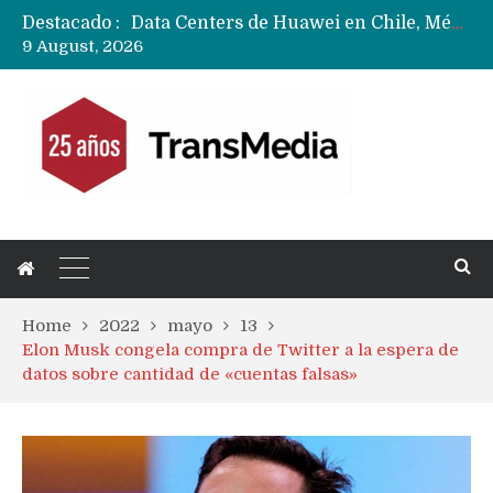
Destacado :
Data Centers de Huawei en Chile, México, Brasil,Perú y Argentina podrían verse afectados por arremetida de EE.UU
9 August, 2026
Fabricantes suben precios de teléfonos y ganan más dinero en un mercado donde Xiaomi alerta por no mejorar ventas
Home
2022
mayo
13
Elon Musk congela compra de Twitter a la espera de
datos sobre cantidad de «cuentas falsas»