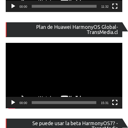
00:00
11:32
Re
Plan de Huawei HarmonyOS Global-
de
TransMedia.cl
ví
00:00
15:31
Re
Se puede usar la beta HarmonyOS7? -
de