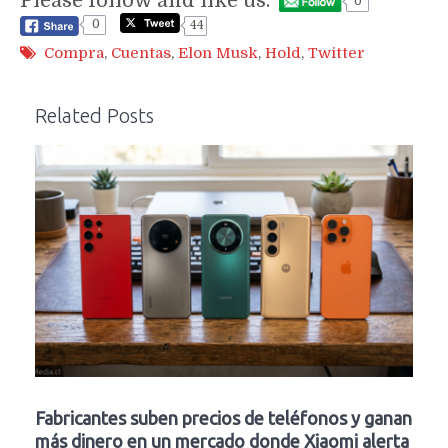
Please follow and like us:
0
0
44
Compra
,
Cuentas
,
Elon Musk
,
Hold
,
Twitter
Related Posts
Fabricantes suben precios de teléfonos y ganan
más dinero en un mercado donde Xiaomi alerta