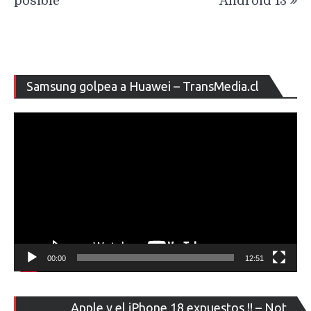
posible
Android 13
Re
Samsung golpea a Huawei – TransMedia.cl
de
ví
00:00
12:51
Re
Apple y el iPhone 18 expuestos !! – Not