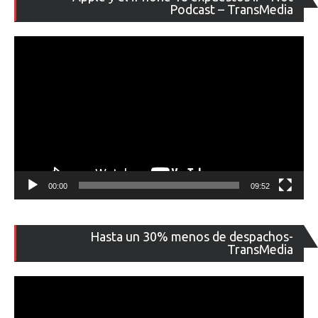
de
Podcast – TransMedia
ví
00:00
09:52
Re
Hasta un 30% menos de despachos-
de
TransMedia
ví