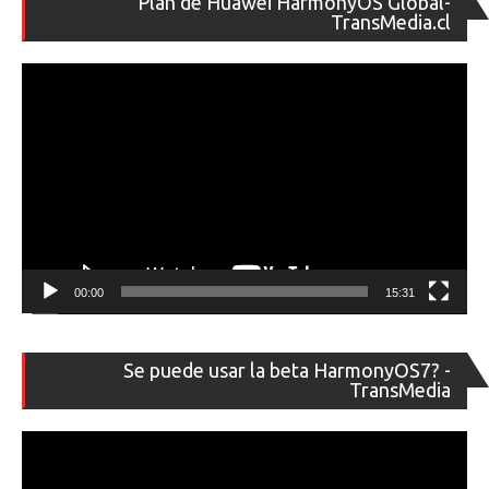
Plan de Huawei HarmonyOS Global-
de
TransMedia.cl
ví
00:00
15:31
Re
Se puede usar la beta HarmonyOS7? -
de
TransMedia
ví