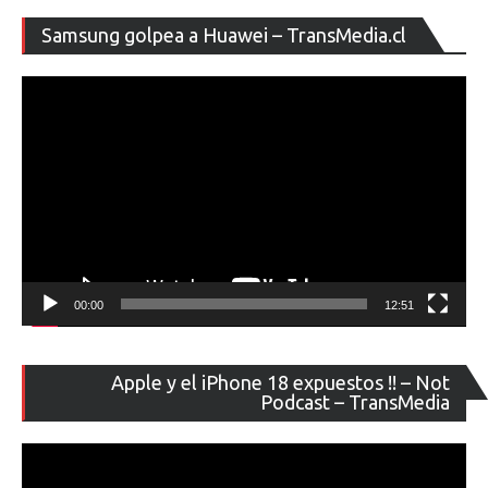
Re
Samsung golpea a Huawei – TransMedia.cl
de
ví
00:00
12:51
Re
Apple y el iPhone 18 expuestos !! – Not
de
Podcast – TransMedia
ví