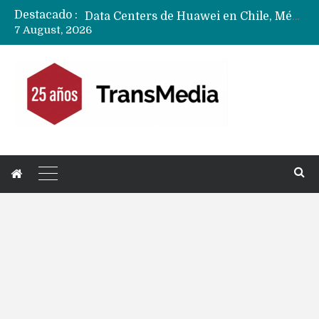
Destacado :
Data Centers de Huawei en Chile, México, Brasil,Perú y Argentina podrían verse afectados por arremetida de EE.UU
7 August, 2026
Fabricantes suben precios de teléfonos y ganan más dinero en un mercado donde Xiaomi alerta por no mejorar ventas