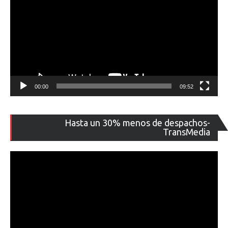
00:00
09:52
Re
Hasta un 30% menos de despachos-
de
TransMedia
ví