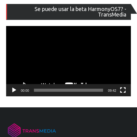
Re
Se puede usar la beta HarmonyOS7? -
de
TransMedia
ví
00:00
09:42