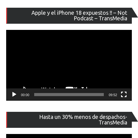
Re
Apple y el iPhone 18 expuestos !! – Not
de
Podcast – TransMedia
ví
00:00
09:52
Re
Hasta un 30% menos de despachos-
de
TransMedia
ví