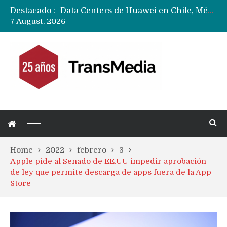
Destacado :
Data Centers de Huawei en Chile, México, Brasil,Perú y Argentina podrían verse afectados por arremetida de EE.UU
7 August, 2026
Fabricantes suben precios de teléfonos y ganan más dinero en un mercado donde Xiaomi alerta por no mejorar ventas
Home
2022
febrero
3
Apple pide al Senado de EE.UU impedir aprobación
de ley que permite descarga de apps fuera de la App
Store