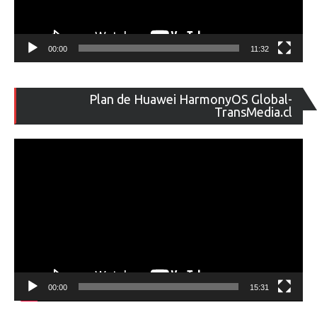
00:00
11:32
Re
Plan de Huawei HarmonyOS Global-
de
TransMedia.cl
ví
00:00
15:31