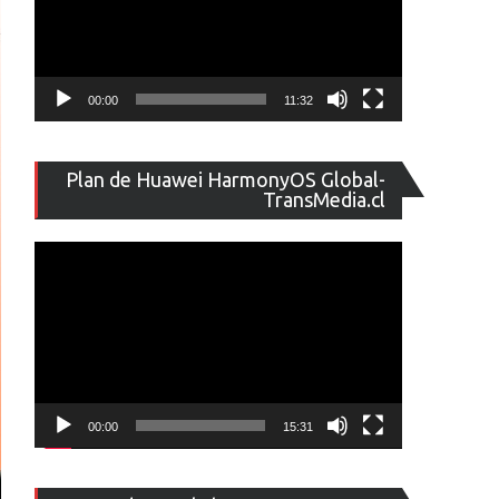
00:00
11:32
Reproducto
Plan de Huawei HarmonyOS Global-
de
TransMedia.cl
vídeo
00:00
15:31
Reproducto