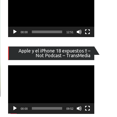
00:00
12:51
Reproducto
Apple y el iPhone 18 expuestos !! –
de
Not Podcast – TransMedia
vídeo
00:00
09:52