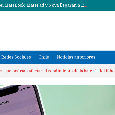
Data Centers de Huawei en Chile, México, Brasil,Perú y Argentina podrían verse afectados por arremetida de EE.UU
Fabricantes suben precios de teléfonos y ganan más dinero en un mercado donde Xiaomi alerta por no mejorar ventas
Redes Sociales
Chile
Noticias anteriores
es que podrían afectar el rendimiento de la batería del iPho