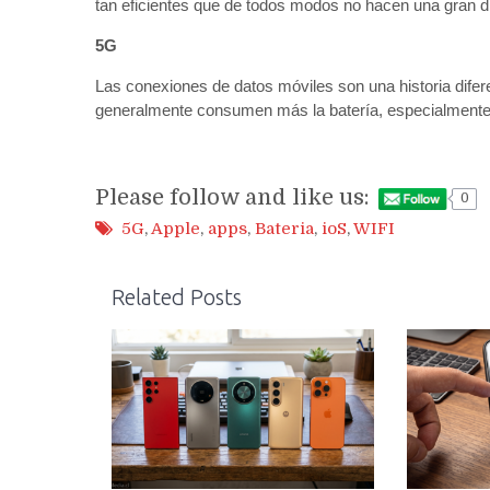
tan eficientes que de todos modos no hacen una gran dif
5G
Las conexiones de datos móviles son una historia difere
generalmente consumen más la batería, especialment
Please follow and like us:
0
5G
,
Apple
,
apps
,
Bateria
,
ioS
,
WIFI
Related Posts