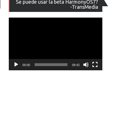
Se puede usar la beta HarmonyOS7?
de
-TransMedia
vídeo
00:00
09:42