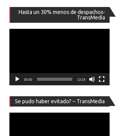
Reproducto
Hasta un 30% menos de despachos-
de
TransMedia
vídeo
00:00
13:19
Reproducto
Se pudo haber evitado? – TransMedia
de
vídeo