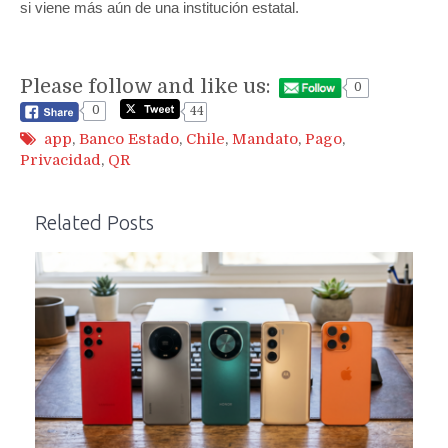
si viene más aún de una institución estatal.
Please follow and like us:
0
0
44
app
,
Banco Estado
,
Chile
,
Mandato
,
Pago
,
Privacidad
,
QR
Related Posts