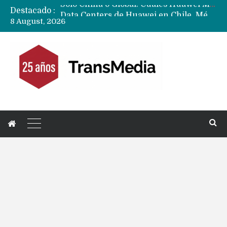
Destacado :
Data Centers de Huawei en Chile, México, Brasil,Perú y Argentina podrían verse afectados por arremetida de EE.UU
8 August, 2026
Fabricantes suben precios de teléfonos y ganan más dinero en un mercado donde Xiaomi alerta por no mejorar ventas