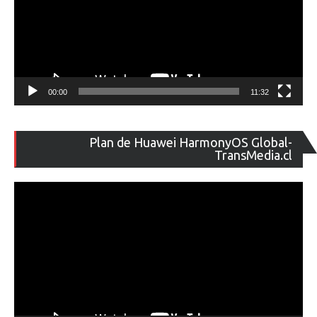
00:00
11:32
Re
Plan de Huawei HarmonyOS Global-
de
TransMedia.cl
ví