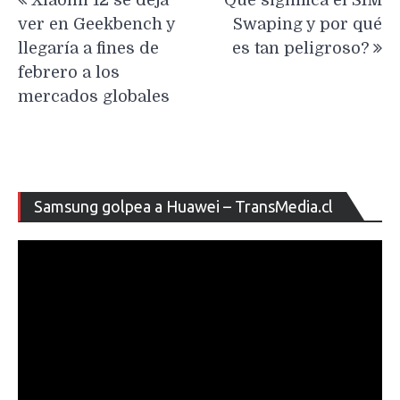
Xiaomi 12 se deja
Qué significa el SIM
de
ver en Geekbench y
Swaping y por qué
entradas
llegaría a fines de
es tan peligroso?
febrero a los
mercados globales
Re
Samsung golpea a Huawei – TransMedia.cl
de
ví