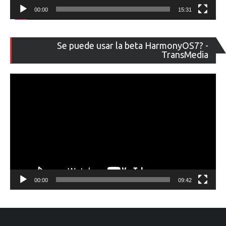
00:00
15:31
Re
Se puede usar la beta HarmonyOS7? -
de
TransMedia
ví
00:00
09:42