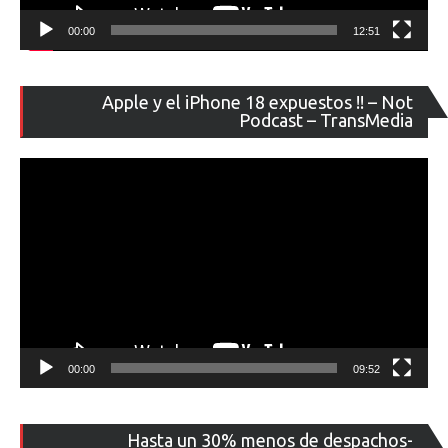
00:00
12:51
Re
Apple y el iPhone 18 expuestos !! – Not
de
Podcast – TransMedia
ví
00:00
09:52
Re
Hasta un 30% menos de despachos-