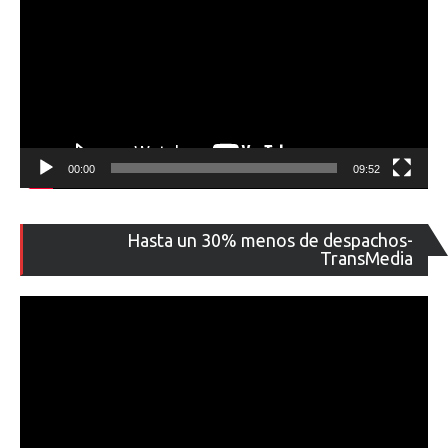
00:00
09:52
Re
Hasta un 30% menos de despachos-
de
TransMedia
ví