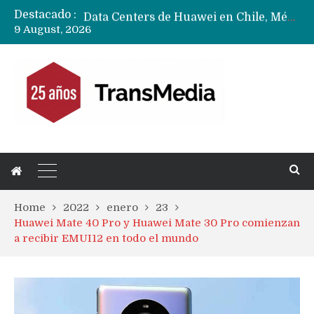
Destacado :
Data Centers de Huawei en Chile, México, Brasil,Perú y Argentina podrían verse afectados por arremetida de EE.UU
9 August, 2026
Fabricantes suben precios de teléfonos y ganan más dinero en un mercado donde Xiaomi alerta por no mejorar ventas
Home
2022
enero
23
Huawei Mate 40 Pro y Huawei Mate 30 Pro comienzan
a recibir EMUI12 en todo el mundo