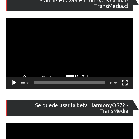
Plan de Huawei HarmonyOS Global-
de
TransMedia.cl
ví
00:00
15:31
Re
Se puede usar la beta HarmonyOS7? -
de
TransMedia
ví