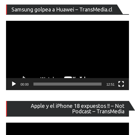
Re
Samsung golpea a Huawei – TransMedia.cl
de
ví
00:00
12:51
Re
Apple y el iPhone 18 expuestos !! – Not
de
Podcast – TransMedia
ví