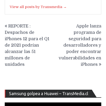
View all posts by Transmedia →
Navegación
REPORTE :
Apple lanza
de
Despachos de
programa de
entradas
iPhones 12 para el Q1
seguridad para
de 2021 podrían
desarrolladores y
alcanzar las 51
poder encontrar
millones de
vulnerabilidades en
unidades
iPhones
Re
Samsung golpea a Huawei – TransMedia.cl
de
ví