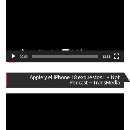
00:00
12:51
Re
Apple y el iPhone 18 expuestos !! – Not
de
Podcast – TransMedia
ví