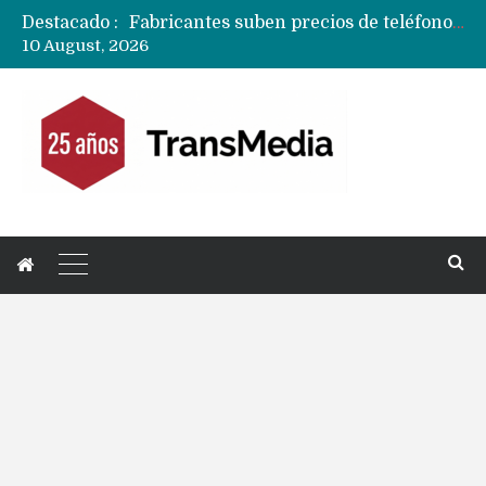
Destacado :
Fabricantes suben precios de teléfonos y ganan más dinero en un mercado donde Xiaomi alerta por no mejorar ventas
10 August, 2026
Apple podría subir los precios de sus iPhone 17 a nivel mundial este lunes