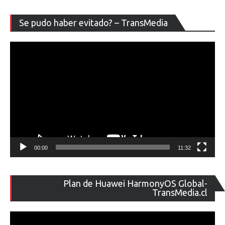
Re
Se pudo haber evitado? – TransMedia
de
ví
00:00
11:32
Re
Plan de Huawei HarmonyOS Global-
de
TransMedia.cl
ví