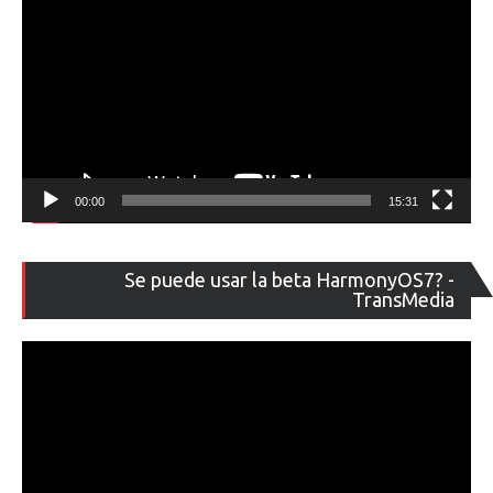
00:00
15:31
Re
Se puede usar la beta HarmonyOS7? -
de
TransMedia
ví