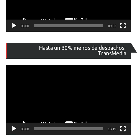
00:00
09:52
Re
Hasta un 30% menos de despachos-
de
TransMedia
ví
00:00
13:19