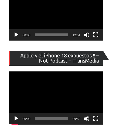
00:00
12:51
Reproducto
Apple y el iPhone 18 expuestos !! –
de
Not Podcast – TransMedia
vídeo
00:00
09:52