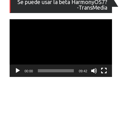
Se puede usar la beta HarmonyOS7?
de
-TransMedia
vídeo
00:00
09:42