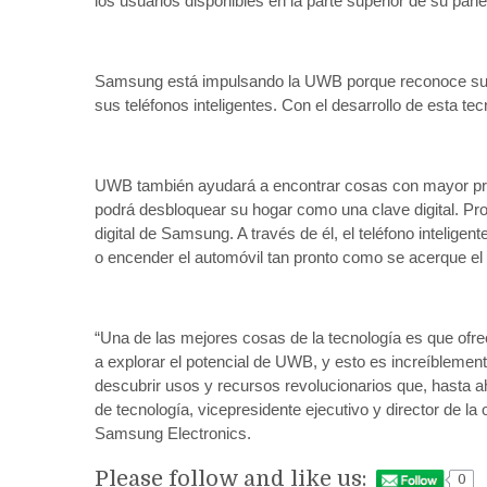
los usuarios disponibles en la parte superior de su pane
Samsung está impulsando la UWB porque reconoce su va
sus teléfonos inteligentes. Con el desarrollo de esta t
UWB también ayudará a encontrar cosas con mayor preci
podrá desbloquear su hogar como una clave digital. Pron
digital de Samsung. A través de él, el teléfono inteligen
o encender el automóvil tan pronto como se acerque el 
“Una de las mejores cosas de la tecnología es que ofr
a explorar el potencial de UWB, y esto es increíblemen
descubrir usos y recursos revolucionarios que, hasta ah
de tecnología, vicepresidente ejecutivo y director de l
Samsung Electronics.
Please follow and like us:
0