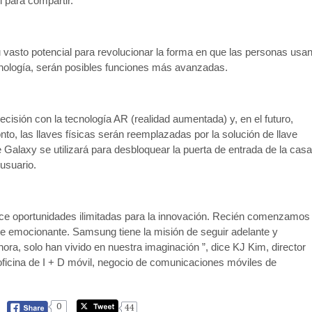
l para compartir.
sto potencial para revolucionar la forma en que las personas usa
ecnología, serán posibles funciones más avanzadas.
sión con la tecnología AR (realidad aumentada) y, en el futuro,
to, las llaves físicas serán reemplazadas por la solución de llave
te Galaxy se utilizará para desbloquear la puerta de entrada de la casa
usuario.
ece oportunidades ilimitadas para la innovación. Recién comenzamos
te emocionante. Samsung tiene la misión de seguir adelante y
ora, solo han vivido en nuestra imaginación ”, dice KJ Kim, director
a oficina de I + D móvil, negocio de comunicaciones móviles de
0
44