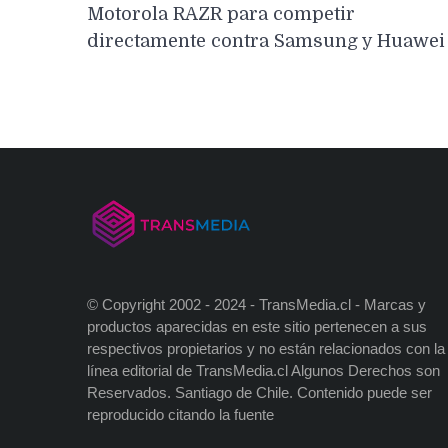
de
Motorola RAZR para competir
entradas
directamente contra Samsung y Huawei
© Copyright 2002 - 2024 - TransMedia.cl - Marcas y
productos aparecidas en este sitio pertenecen a sus
respectivos propietarios y no están relacionados con la
línea editorial de TransMedia.cl Algunos Derechos son
Reservados. Santiago de Chile. Contenido puede ser
reproducido citando la fuente