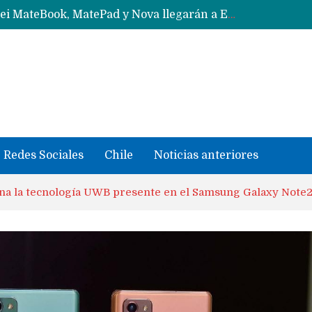
Data Centers de Huawei en Chile, México, Brasil,Perú y Argentina podrían verse afectados por arremetida de EE.UU
Fabricantes suben precios de teléfonos y ganan más dinero en un mercado donde Xiaomi alerta por no mejorar ventas
Redes Sociales
Chile
Noticias anteriores
ona la tecnología UWB presente en el Samsung Galaxy Note2