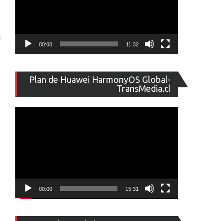
n
00:00
11:32
Reproducto
Plan de Huawei HarmonyOS Global-
de
TransMedia.cl
vídeo
00:00
15:31
Reproducto