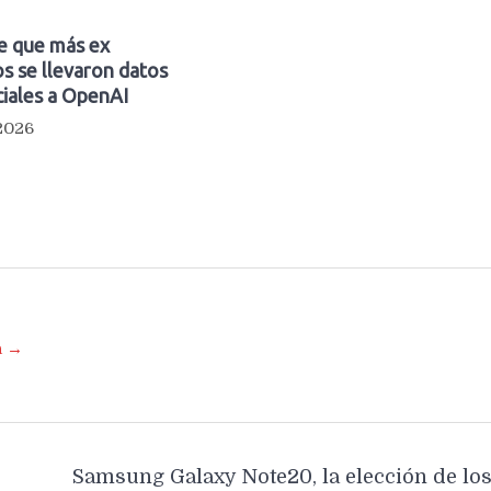
e que más ex
s se llevaron datos
iales a OpenAI
 2026
a →
Samsung Galaxy Note20, la elección de lo