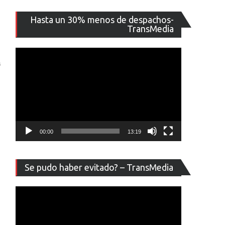
Reproducto
Hasta un 30% menos de despachos-
de
TransMedia
vídeo
a
00:00
13:19
Reproducto
Se pudo haber evitado? – TransMedia
de
vídeo