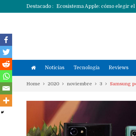
Destacado :
Apple dice que más ex empleados 
Noticias
Tecnología
Reviews
Home
2020
noviembre
3
Samsung po