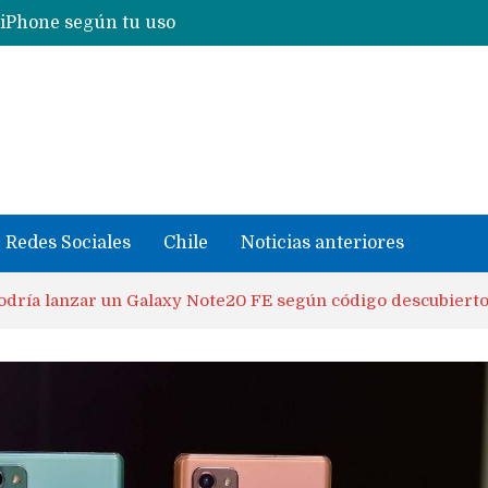
Nuevas filtraciones del Mate 90 Pro Max apuntan a potenciar las cámaras y pantalla OLED doble capa
se llevaron datos confidenciales a OpenAI
Redes Sociales
Chile
Noticias anteriores
dría lanzar un Galaxy Note20 FE según código descubiertos