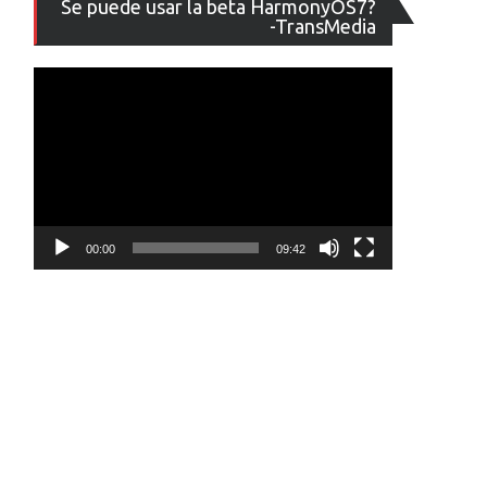
Se puede usar la beta HarmonyOS7?
de
-TransMedia
vídeo
00:00
09:42