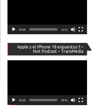
00:00
12:51
Reproducto
Apple y el iPhone 18 expuestos !! –
de
Not Podcast – TransMedia
vídeo
00:00
09:52