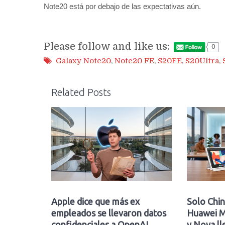
Note20 está por debajo de las expectativas aún.
Please follow and like us:
0
Galaxy Note20
,
Note20 FE
,
S20FE
,
S20Ultra
,
Related Posts
Apple dice que más ex
Solo Chin
empleados se llevaron datos
Huawei M
confidenciales a OpenAI
y Nova ll