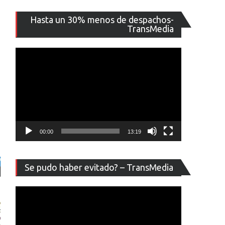
Reproducto
Hasta un 30% menos de despachos-
de
TransMedia
vídeo
00:00
13:19
Reproducto
Se pudo haber evitado? – TransMedia
de
vídeo