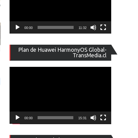
00:00
11:32
Reproducto
Plan de Huawei HarmonyOS Global-
de
TransMedia.cl
vídeo
00:00
15:31
Reproducto