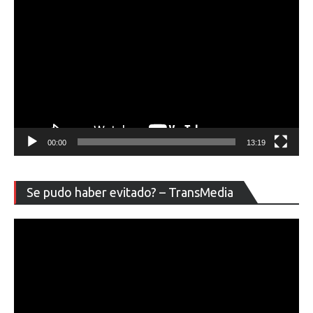
00:00
13:19
Re
Se pudo haber evitado? – TransMedia
de
ví