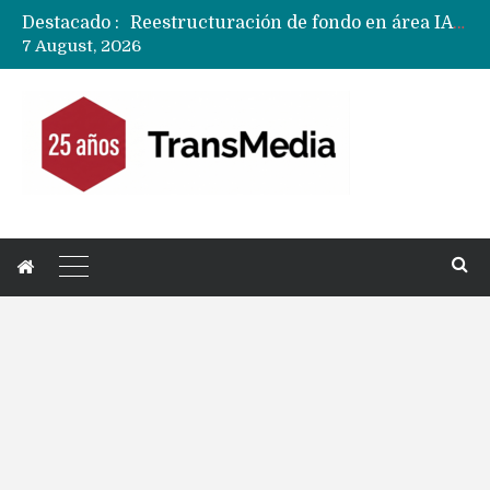
Destacado :
CXMT le dice NO a la venta de sus memorias a Apple y dará prioridad a Huawei y Xiaomi
7 August, 2026
Sailfish OS la «joya» de sistema operativo que Europa planea financiar para competir contra Android, iOS y HarmonyOS
Apple dice que más ex empleados se llevaron datos confidenciales a OpenAI
Solo China o Global: Cuáles Huawei MateBook, MatePad y Nova llegarán a Europa y LATAM?
Data Centers de Huawei en Chile, México, Brasil,Perú y Argentina podrían verse afectados por arremetida de EE.UU
Fabricantes suben precios de teléfonos y ganan más dinero en un mercado donde Xiaomi alerta por no mejorar ventas