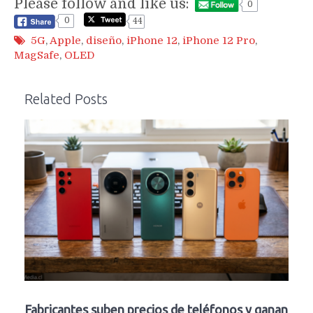
Please follow and like us:
0
0
44
5G
,
Apple
,
diseño
,
iPhone 12
,
iPhone 12 Pro
,
MagSafe
,
OLED
Related Posts
Fabricantes suben precios de teléfonos y ganan