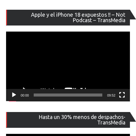
Re
Apple y el iPhone 18 expuestos !! – Not
de
Podcast – TransMedia
ví
00:00
09:52
Re
Hasta un 30% menos de despachos-
de
TransMedia
ví