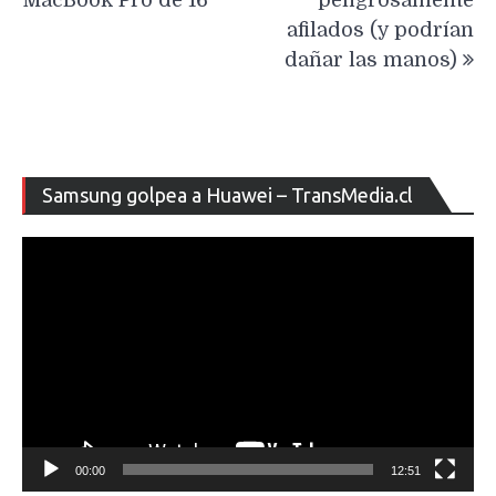
afilados (y podrían
dañar las manos)
Re
Samsung golpea a Huawei – TransMedia.cl
de
ví
00:00
12:51