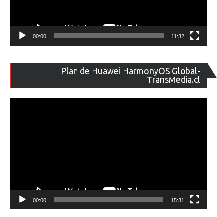
00:00
11:32
Re
Plan de Huawei HarmonyOS Global-
de
TransMedia.cl
ví
00:00
15:31