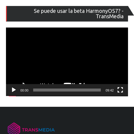
Re
Se puede usar la beta HarmonyOS7? -
de
TransMedia
ví
00:00
09:42