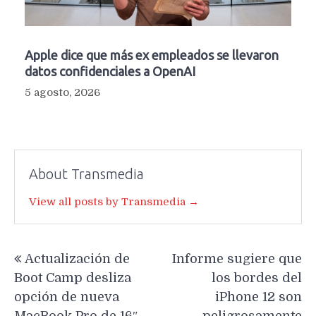
Apple dice que más ex empleados se llevaron
datos confidenciales a OpenAI
5 agosto, 2026
About Transmedia
View all posts by Transmedia →
Navegación
Actualización de
Informe sugiere que
de
Boot Camp desliza
los bordes del
entradas
opción de nueva
iPhone 12 son
MacBook Pro de 16″
peligrosamente