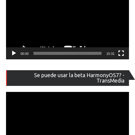
00:00
15:31
Re
Se puede usar la beta HarmonyOS7? -
de
TransMedia
ví