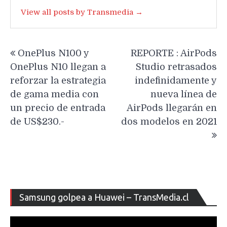
View all posts by Transmedia →
Navegación
OnePlus N100 y
REPORTE : AirPods
de
OnePlus N10 llegan a
Studio retrasados
entradas
reforzar la estrategia
indefinidamente y
de gama media con
nueva línea de
un precio de entrada
AirPods llegarán en
de US$230.-
dos modelos en 2021
Re
Samsung golpea a Huawei – TransMedia.cl
de
ví