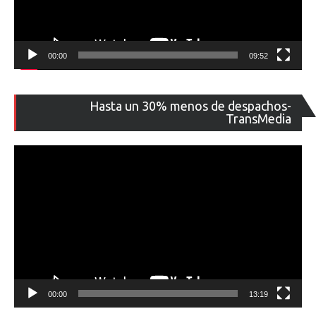
00:00
09:52
Re
Hasta un 30% menos de despachos-
de
TransMedia
ví
00:00
13:19