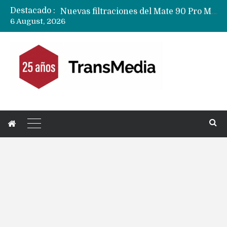
Destacado :
Nuevas filtraciones del Mate 90 Pro Max apuntan a potenciar las cámaras y pantalla OLED doble capa
6 August, 2026
Apple dice que más ex empleados se llevaron datos confidenciales a OpenAI