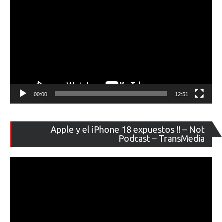
00:00
12:51
Re
Apple y el iPhone 18 expuestos !! – Not
de
Podcast – TransMedia
ví