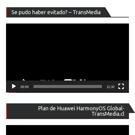
Re
Se pudo haber evitado? – TransMedia
de
ví
00:00
11:32
Re
Plan de Huawei HarmonyOS Global-
de
TransMedia.cl
ví