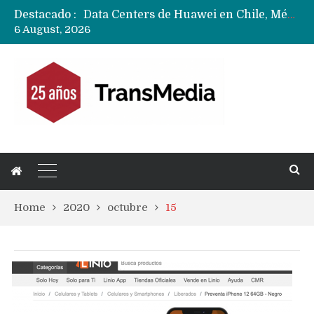
Destacado :
Data Centers de Huawei en Chile, México, Brasil,Perú y Argentina podrían verse afectados por arremetida de EE.UU
6 August, 2026
Fabricantes suben precios de teléfonos y ganan más dinero en un mercado donde Xiaomi alerta por no mejorar ventas
Home
2020
octubre
15