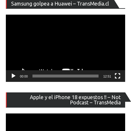
entradas
Re
Samsung golpea a Huawei – TransMedia.cl
de
ví
00:00
12:51
Re
Apple y el iPhone 18 expuestos !! – Not
de
Podcast – TransMedia
ví