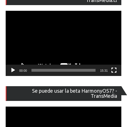
TransMedia.cl
ví
00:00
15:31
Re
Se puede usar la beta HarmonyOS7? -
de
TransMedia
ví