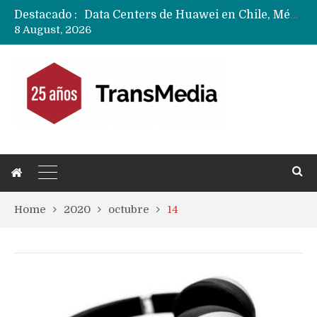
Destacado :
Data Centers de Huawei en Chile, México, Brasil,Perú y Argentina podrían verse afectados por arremetida de EE.UU
8 August, 2026
Fabricantes suben precios de teléfonos y ganan más dinero en un mercado donde Xiaomi alerta por no mejorar ventas
Home
2020
octubre
14