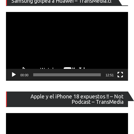
Samsung golpea a Huawei – TransMedia.cl
de
ví
00:00
12:51
Re
Apple y el iPhone 18 expuestos !! – Not
de
Podcast – TransMedia
ví