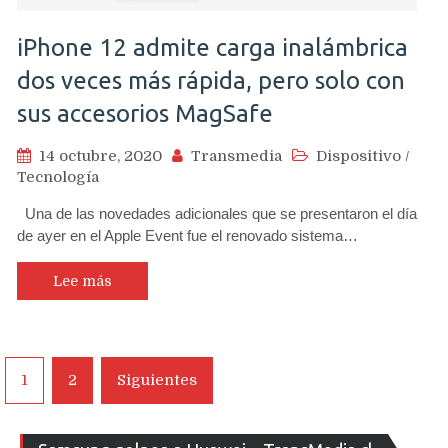
iPhone 12 admite carga inalámbrica
dos veces más rápida, pero solo con
sus accesorios MagSafe
14 octubre, 2020
Transmedia
Dispositivo
/
Tecnología
Una de las novedades adicionales que se presentaron el día
de ayer en el Apple Event fue el renovado sistema…
Lee más
Navegación
1
2
Siguientes
de
entradas
Re