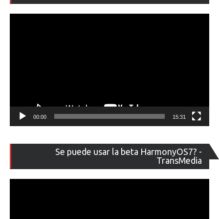
ví
00:00
15:31
Re
Se puede usar la beta HarmonyOS7? -
de
TransMedia
ví