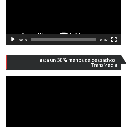
00:00
09:52
Re
Hasta un 30% menos de despachos-
de
TransMedia
ví