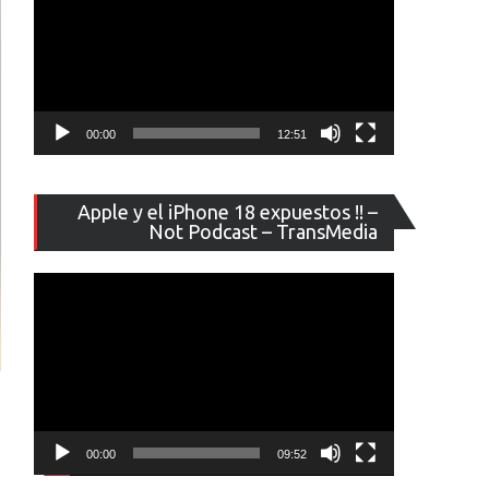
00:00
12:51
Reproducto
Apple y el iPhone 18 expuestos !! –
de
Not Podcast – TransMedia
vídeo
00:00
09:52