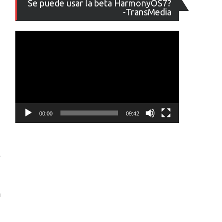
Se puede usar la beta HarmonyOS7?
de
-TransMedia
vídeo
00:00
09:42
n