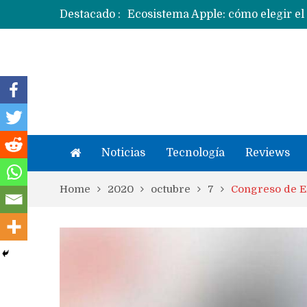
Destacado :
Apple dice que más ex empleados 
Noticias
Tecnología
Reviews
Home
2020
octubre
7
Congreso de E