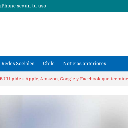
Nuevas filtraciones del Mate 90 Pro Max apuntan a potenciar las cámaras y pantalla OLED doble capa
se llevaron datos confidenciales a OpenAI
Redes Sociales
Chile
Noticias anteriores
E.UU pide a Apple, Amazon, Google y Facebook que termine