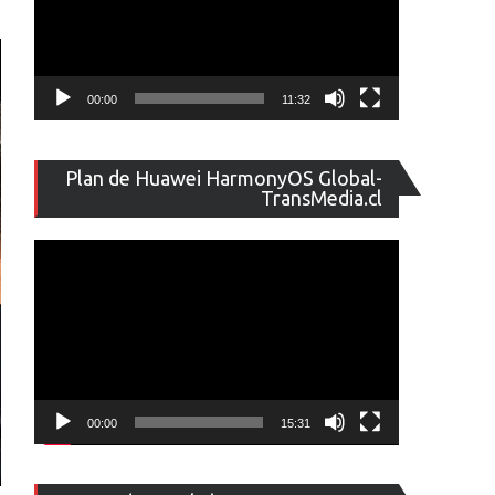
00:00
11:32
Reproducto
Plan de Huawei HarmonyOS Global-
de
TransMedia.cl
vídeo
00:00
15:31
Reproducto