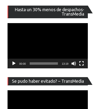
Reproducto
Hasta un 30% menos de despachos-
de
TransMedia
vídeo
00:00
13:19
Reproducto
Se pudo haber evitado? – TransMedia
de
vídeo