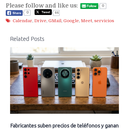
Please follow and like us:
0
0
44
Calendar
,
Drive
,
GMail
,
Google
,
Meet
,
servicios
Related Posts
Fabricantes suben precios de teléfonos y ganan