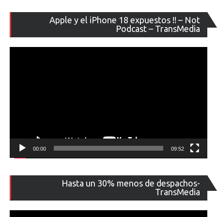
Re
Apple y el iPhone 18 expuestos !! – Not
de
Podcast – TransMedia
ví
00:00
09:52
Re
Hasta un 30% menos de despachos-
de
TransMedia
ví