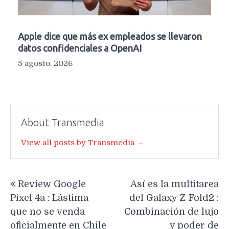
Apple dice que más ex empleados se llevaron
datos confidenciales a OpenAI
5 agosto, 2026
About Transmedia
View all posts by Transmedia →
Navegación
Review Google
Así es la multitarea
de
Pixel 4a : Lástima
del Galaxy Z Fold2 :
entradas
que no se venda
Combinación de lujo
oficialmente en Chile
y poder de