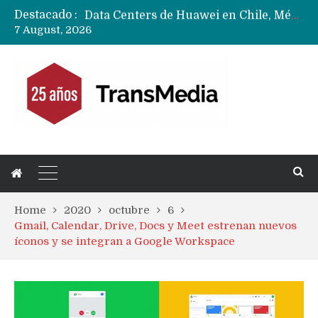
Destacado :
Data Centers de Huawei en Chile, México, Brasil,Perú y Argentina podrían verse afectados por arremetida de EE.UU
7 August, 2026
Fabricantes suben precios de teléfonos y ganan más dinero en un mercado donde Xiaomi alerta por no mejorar ventas
Home
2020
octubre
6
Gmail, Calendar, Drive, Docs y Meet estrenan nuevos
íconos y se integran a Google Workspace