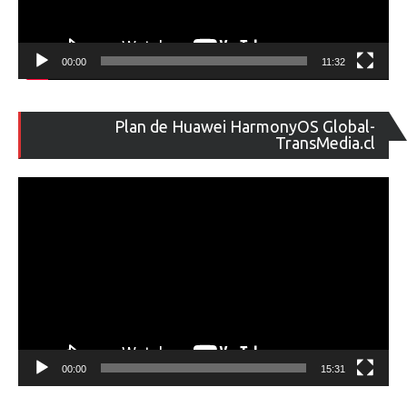
00:00
11:32
Re
Plan de Huawei HarmonyOS Global-
de
TransMedia.cl
ví
00:00
15:31