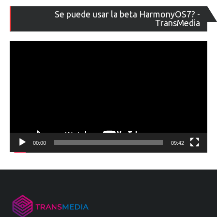
Re
Se puede usar la beta HarmonyOS7? -
de
TransMedia
ví
00:00
09:42