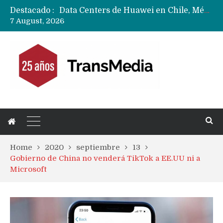
Destacado :
Data Centers de Huawei en Chile, México, Brasil,Perú y Argentina podrían verse afectados por arremetida de EE.UU
7 August, 2026
Fabricantes suben precios de teléfonos y ganan más dinero en un mercado donde Xiaomi alerta por no mejorar ventas
Home
2020
septiembre
13
Gobierno de China no venderá TikTok a EE.UU ni a
Microsoft