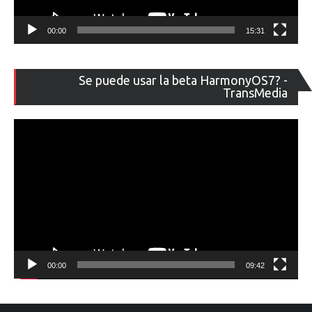
00:00
15:31
Re
Se puede usar la beta HarmonyOS7? -
de
TransMedia
ví
00:00
09:42