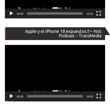
00:00
12:51
Re
Apple y el iPhone 18 expuestos !! – Not
de
Podcast – TransMedia
ví
00:00
09:52