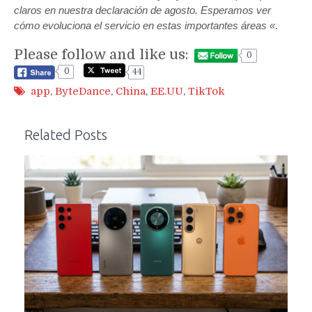
claros en nuestra declaración de agosto. Esperamos ver
cómo evoluciona el servicio en estas importantes áreas «
.
Please follow and like us:
0
0
44
app
,
ByteDance
,
China
,
EE.UU
,
TikTok
Related Posts