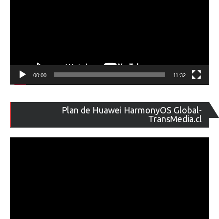
00:00
11:32
Re
Plan de Huawei HarmonyOS Global-
de
TransMedia.cl
ví