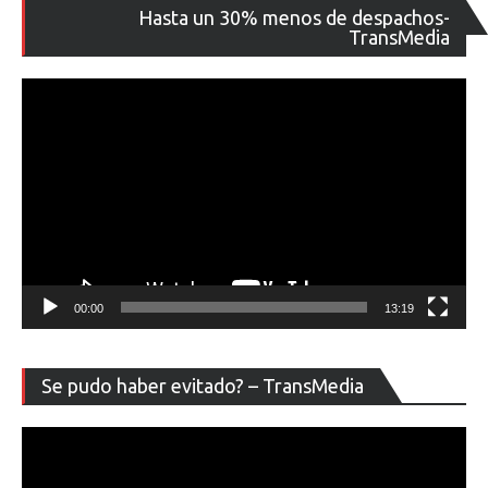
Re
Hasta un 30% menos de despachos-
de
TransMedia
ví
00:00
13:19
Re
Se pudo haber evitado? – TransMedia
de
ví