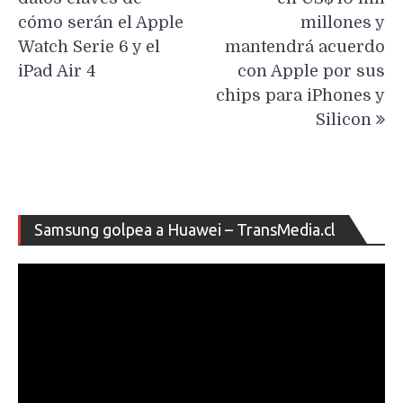
entradas
cómo serán el Apple
millones y
Watch Serie 6 y el
mantendrá acuerdo
iPad Air 4
con Apple por sus
chips para iPhones y
Silicon
Re
Samsung golpea a Huawei – TransMedia.cl
de
ví