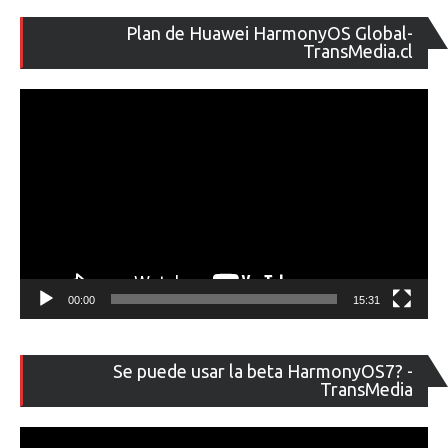
Re
Plan de Huawei HarmonyOS Global-
de
TransMedia.cl
ví
00:00
15:31
Re
Se puede usar la beta HarmonyOS7? -
de
TransMedia
ví