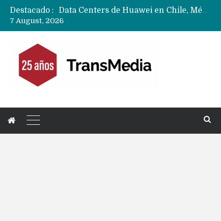
Destacado :
Data Centers de Huawei en Chile, México, Brasil,Perú y Argentina podrían verse afectados por arremetida de EE.UU
7 August, 2026
Fabricantes suben precios de teléfonos y ganan más dinero en un mercado donde Xiaomi alerta por no mejorar ventas