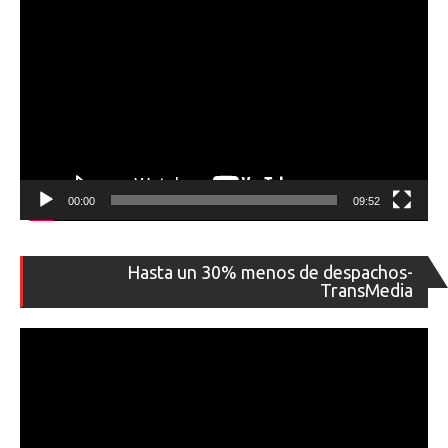
00:00
09:52
Re
Hasta un 30% menos de despachos-
de
TransMedia
ví