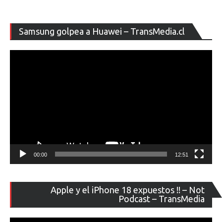
Re
Samsung golpea a Huawei – TransMedia.cl
de
ví
00:00
12:51
Re
Apple y el iPhone 18 expuestos !! – Not
de
Podcast – TransMedia
ví