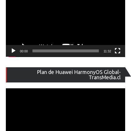
00:00
11:32
Re
Plan de Huawei HarmonyOS Global-
de
TransMedia.cl
ví