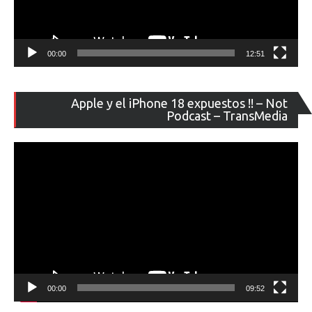
00:00
12:51
Re
Apple y el iPhone 18 expuestos !! – Not
de
Podcast – TransMedia
ví
00:00
09:52