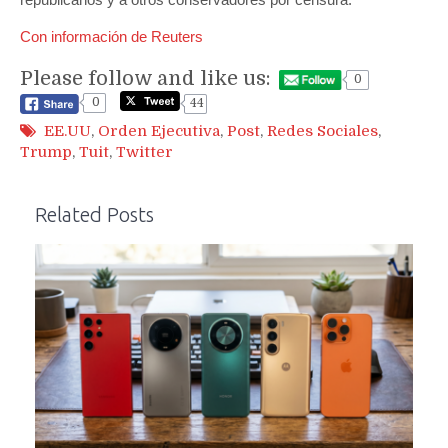
Con información de Reuters
Please follow and like us:
0
0
44
EE.UU
,
Orden Ejecutiva
,
Post
,
Redes Sociales
,
Trump
,
Tuit
,
Twitter
Related Posts