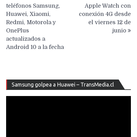
de
teléfonos Samsung,
Apple Watch con
entradas
Huawei, Xiaomi,
conexión 4G desde
Redmi, Motorola y
el viernes 12 de
OnePlus
junio
actualizados a
Android 10 a la fecha
Re
Samsung golpea a Huawei – TransMedia.cl
de
ví