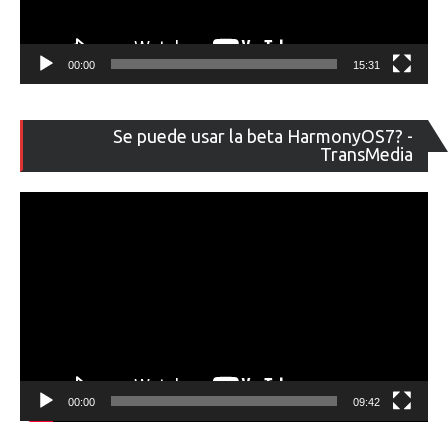
00:00
15:31
Re
Se puede usar la beta HarmonyOS7? -
de
TransMedia
ví
00:00
09:42