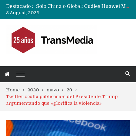
Destacado :
Data Centers de Huawei en Chile, México, Brasil,Perú y Argentina podrían verse afectados por arremetida de EE.UU
8 August, 2026
Fabricantes suben precios de teléfonos y ganan más dinero en un mercado donde Xiaomi alerta por no mejorar ventas
Home
2020
mayo
29
Twitter oculta publicación del Presidente Trump
argumentando que «glorifica la violencia»