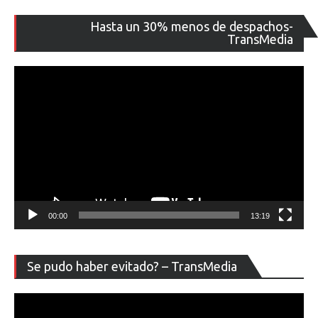
Re
Hasta un 30% menos de despachos-
de
TransMedia
ví
00:00
13:19
Re
Se pudo haber evitado? – TransMedia
de
ví