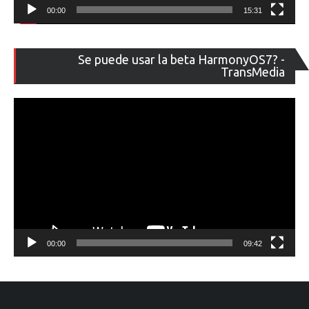
00:00
15:31
Re
Se puede usar la beta HarmonyOS7? -
de
TransMedia
ví
00:00
09:42