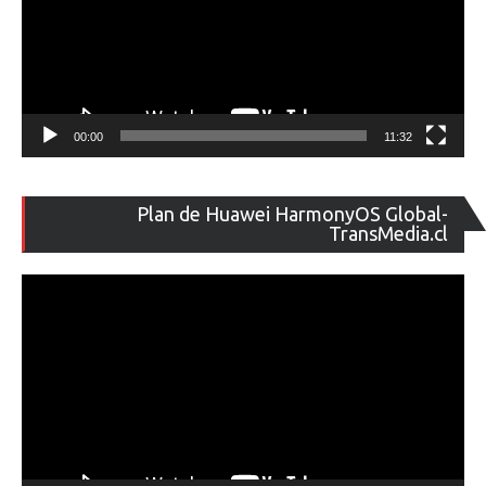
00:00
11:32
Re
Plan de Huawei HarmonyOS Global-
de
TransMedia.cl
ví