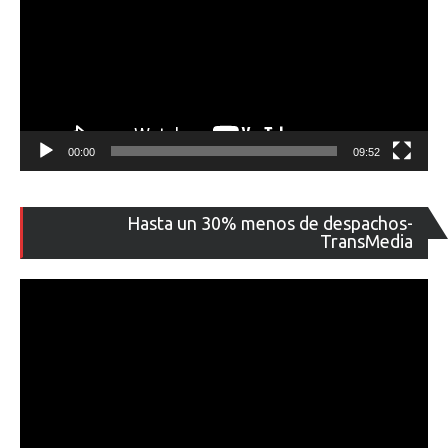
00:00
09:52
Re
Hasta un 30% menos de despachos-
de
TransMedia
ví