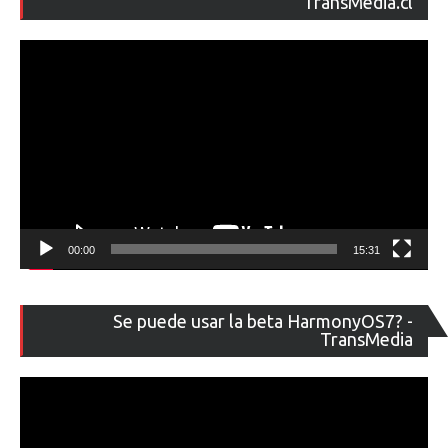
TransMedia.cl
ví
00:00
15:31
Re
Se puede usar la beta HarmonyOS7? -
de
TransMedia
ví