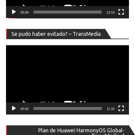
00:00
13:19
Re
Se pudo haber evitado? – TransMedia
de
ví
00:00
11:32
Re
Plan de Huawei HarmonyOS Global-
de