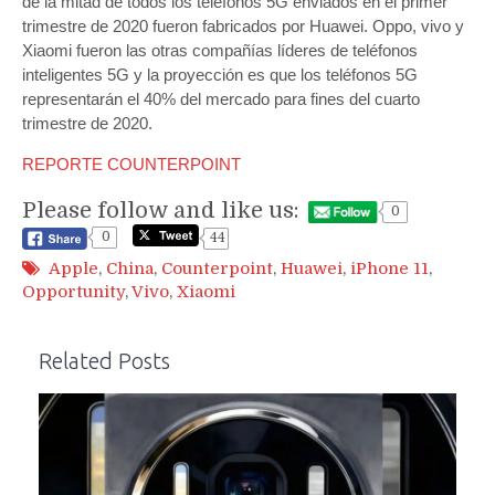
de la mitad de todos los teléfonos 5G enviados en el primer
trimestre de 2020 fueron fabricados por Huawei. Oppo, vivo y
Xiaomi fueron las otras compañías líderes de teléfonos
inteligentes 5G y la proyección es que los teléfonos 5G
representarán el 40% del mercado para fines del cuarto
trimestre de 2020.
REPORTE COUNTERPOINT
Please follow and like us:
0
0
44
Apple
,
China
,
Counterpoint
,
Huawei
,
iPhone 11
,
Opportunity
,
Vivo
,
Xiaomi
Related Posts