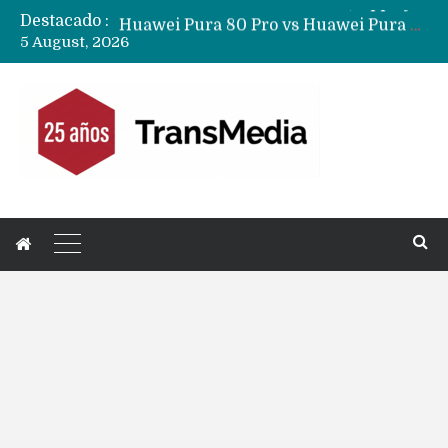
Destacado :
Huawei Pura 80 Pro vs Huawei Pura 90s Pro…. Cuál es la mejor compra en América Latina?
5 August, 2026
Nuevas filtraciones del Mate 90 Pro Max apuntan a potenciar las cámaras y pantalla OLED doble capa