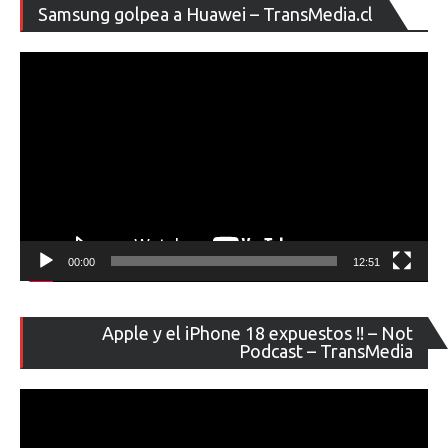
Re
Samsung golpea a Huawei – TransMedia.cl
de
ví
00:00
12:51
Re
Apple y el iPhone 18 expuestos !! – Not
de
Podcast – TransMedia
ví