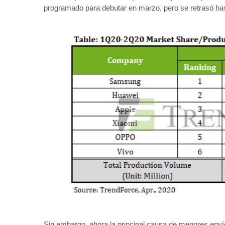
programado para debutar en marzo, pero se retrasó has
Sin embargo, ahora la principal causa de menores enví