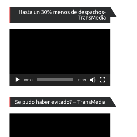
Reproducto
Hasta un 30% menos de despachos-
de
TransMedia
vídeo
00:00
13:19
Reproducto
Se pudo haber evitado? – TransMedia
de
vídeo