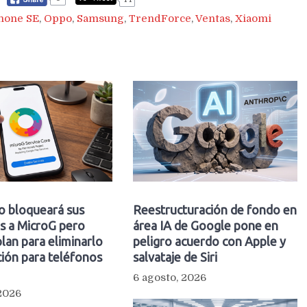
hone SE
,
Oppo
,
Samsung
,
TrendForce
,
Ventas
,
Xiaomi
o bloqueará sus
Reestructuración de fondo en
s a MicroG pero
área IA de Google pone en
plan para eliminarlo
peligro acuerdo con Apple y
ión para teléfonos
salvataje de Siri
6 agosto, 2026
 2026