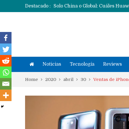
Destacado :
Noticias
Tecnología
Reviews
Home
2020
abril
30
Ventas de iPhon