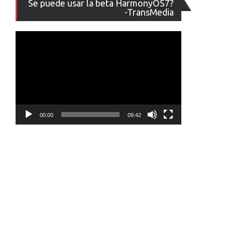
Se puede usar la beta HarmonyOS7?
de
-TransMedia
vídeo
00:00
09:42