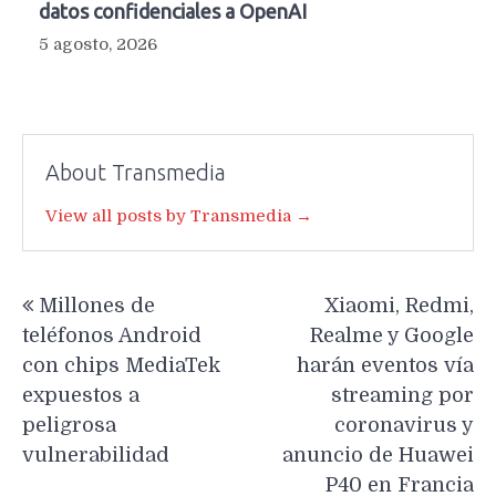
datos confidenciales a OpenAI
5 agosto, 2026
About Transmedia
View all posts by Transmedia →
Navegación
Millones de
Xiaomi, Redmi,
de
teléfonos Android
Realme y Google
entradas
con chips MediaTek
harán eventos vía
expuestos a
streaming por
peligrosa
coronavirus y
vulnerabilidad
anuncio de Huawei
P40 en Francia