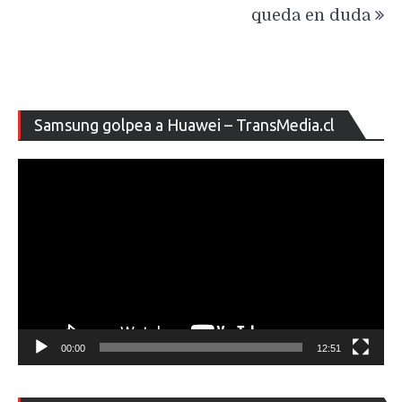
queda en duda
Re
Samsung golpea a Huawei – TransMedia.cl
de
ví
00:00
12:51