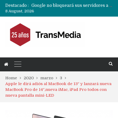
Destacado :
Google no bloqueará sus servidores a MicroG pero tiene un plan para eliminarlo como opción para teléfonos Huawei
8 August, 2026
Reestructuración de fondo en área IA de Google pone en peligro acuerdo con Apple y salvataje de Siri
CXMT le dice NO a la venta de sus memorias a Apple y dará prioridad a Huawei y Xiaomi
Sailfish OS la «joya» de sistema operativo que Europa planea financiar para competir contra Android, iOS y HarmonyOS
Apple dice que más ex empleados se llevaron datos confidenciales a OpenAI
Solo China o Global: Cuáles Huawei MateBook, MatePad y Nova llegarán a Europa y LATAM?
Data Centers de Huawei en Chile, México, Brasil,Perú y Argentina podrían verse afectados por arremetida de EE.UU
Fabricantes suben precios de teléfonos y ganan más dinero en un mercado donde Xiaomi alerta por no mejorar ventas
Home
2020
marzo
3
Apple le dirá adiós al MacBook de 13″ y lanzará nueva
MacBook Pro de 14″,nueva iMac, iPad Pro todos con
nueva pantalla mini-LED