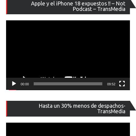
Re
Apple y el iPhone 18 expuestos !! – Not
de
Podcast – TransMedia
ví
00:00
09:52
Re
Hasta un 30% menos de despachos-
de
TransMedia
ví