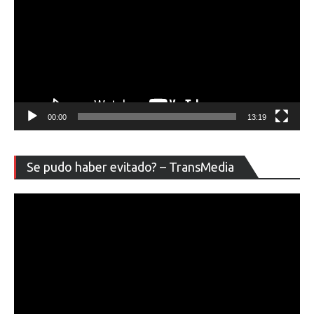
00:00
13:19
Re
Se pudo haber evitado? – TransMedia
de
ví