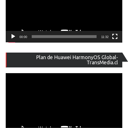
00:00
11:32
Re
Plan de Huawei HarmonyOS Global-
de
TransMedia.cl
ví