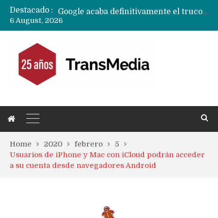
Destacado :
Google acaba definitivamente el truco para pagar con NFC en celulares Xiaomi, Oppo, Vivo y Huawei con ROM china
6 August, 2026
Apple dice que más ex empleados se llevaron datos confidenciales a OpenAI
Home
2020
febrero
5
Usuarios de iPhone y Mac con iCloud podrán acceder
a su cuenta desde navegadores Android