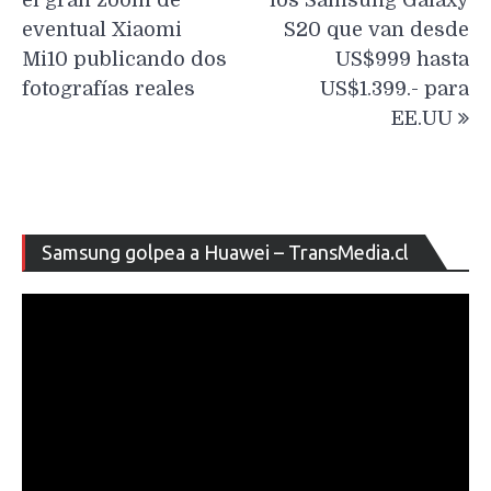
entradas
eventual Xiaomi
S20 que van desde
Mi10 publicando dos
US$999 hasta
fotografías reales
US$1.399.- para
EE.UU
Re
Samsung golpea a Huawei – TransMedia.cl
de
ví