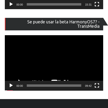
00:00
15:31
Re
Se puede usar la beta HarmonyOS7? -
de
TransMedia
ví
00:00
09:42