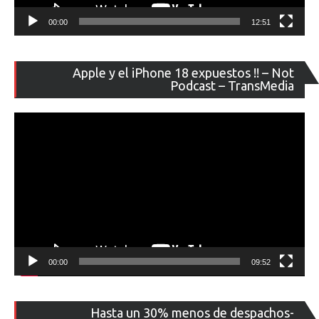
00:00
12:51
Re
Apple y el iPhone 18 expuestos !! – Not
de
Podcast – TransMedia
ví
00:00
09:52
Re
Hasta un 30% menos de despachos-