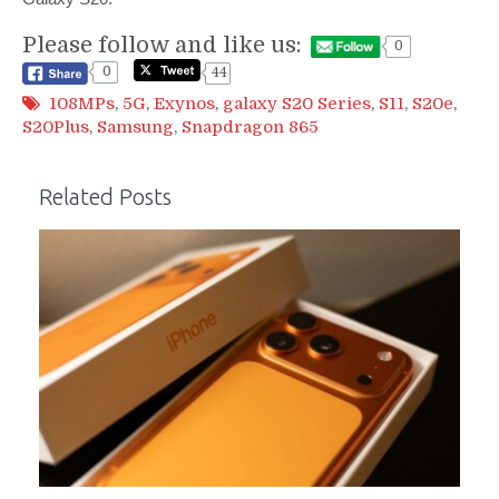
Please follow and like us:
0
0
44
108MPs
,
5G
,
Exynos
,
galaxy S20 Series
,
S11
,
S20e
,
S20Plus
,
Samsung
,
Snapdragon 865
Related Posts