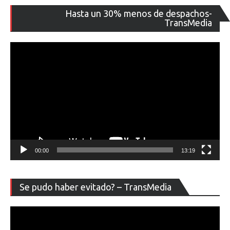
Re
Hasta un 30% menos de despachos-
de
TransMedia
ví
00:00
13:19
Re
Se pudo haber evitado? – TransMedia
de
ví