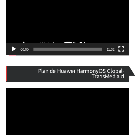
00:00
11:32
Re
Plan de Huawei HarmonyOS Global-
de
TransMedia.cl
ví