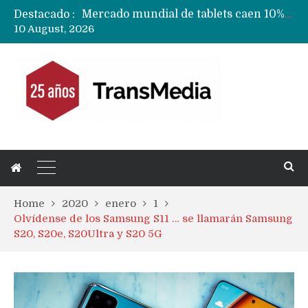
Destacado :
Fabricantes suben precios de teléfonos y ganan más dinero en un mercado donde Xiaomi alerta por no mejorar ventas
10 August, 2026
Apple podría subir los precios de sus iPhone 17 a nivel mundial este lunes
Home
2020
enero
1
Olvídense de los Samsung S11 … se llamarán Samsung
S20, S20e, S20Ultra y S20 5G