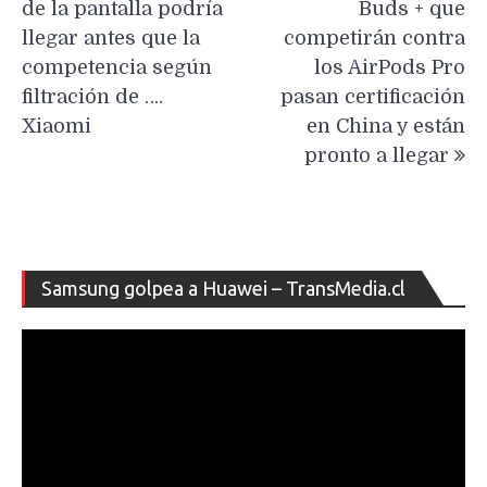
entradas
de la pantalla podría
Buds + que
llegar antes que la
competirán contra
competencia según
los AirPods Pro
filtración de ….
pasan certificación
Xiaomi
en China y están
pronto a llegar
Re
Samsung golpea a Huawei – TransMedia.cl
de
ví