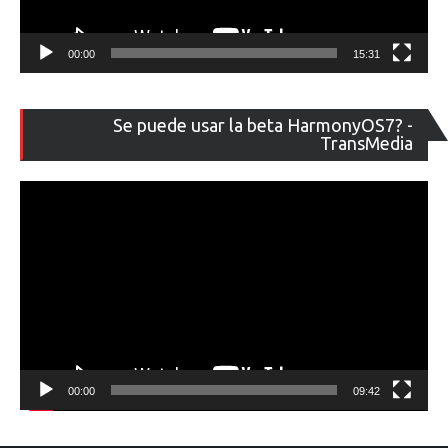
00:00
15:31
Re
Se puede usar la beta HarmonyOS7? -
de
TransMedia
ví
00:00
09:42