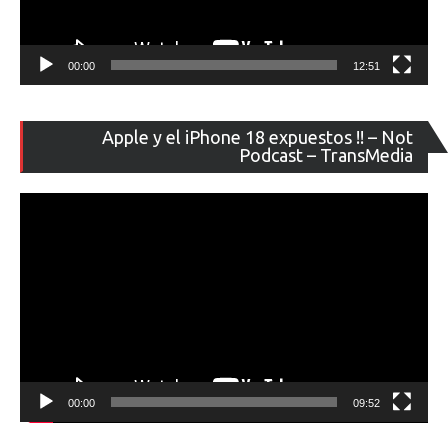
00:00
12:51
Re
Apple y el iPhone 18 expuestos !! – Not
de
Podcast – TransMedia
ví
00:00
09:52