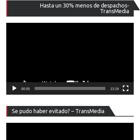
Re
Hasta un 30% menos de despachos-
de
TransMedia
ví
00:00
13:19
Re
Se pudo haber evitado? – TransMedia
de
ví