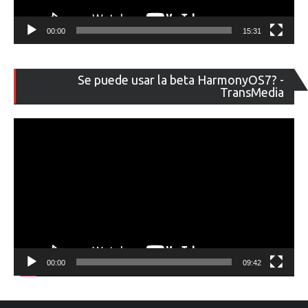
00:00
15:31
Re
Se puede usar la beta HarmonyOS7? -
de
TransMedia
ví
00:00
09:42