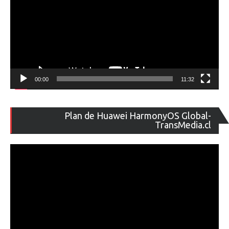
00:00
11:32
Re
Plan de Huawei HarmonyOS Global-
de
TransMedia.cl
ví