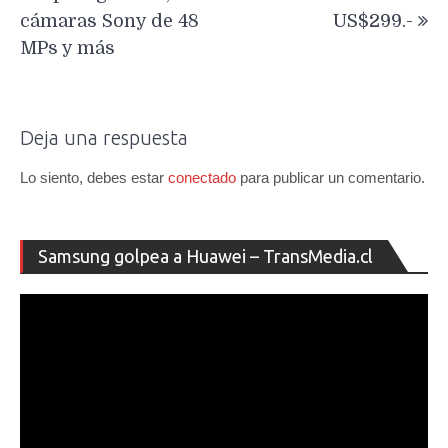
cámaras Sony de 48
US$299.-
MPs y más
Deja una respuesta
Lo siento, debes estar
conectado
para publicar un comentario.
Re
Samsung golpea a Huawei – TransMedia.cl
de
ví