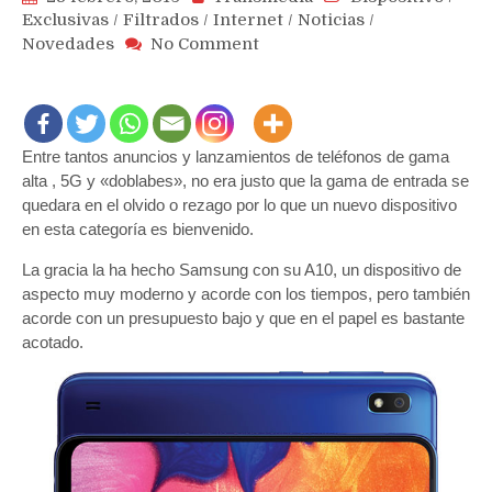
Exclusivas
/
Filtrados
/
Internet
/
Noticias
/
on
Novedades
No Comment
Samsung
estrena
su
teléfono
Entre tantos anuncios y lanzamientos de teléfonos de gama
A10
para
alta , 5G y «doblabes», no era justo que la gama de entrada se
competir
quedara en el olvido o rezago por lo que un nuevo dispositivo
contra
en esta categoría es bienvenido.
Xiaomi
La gracia la ha hecho Samsung con su A10, un dispositivo de
en
aspecto muy moderno y acorde con los tiempos, pero también
India
acorde con un presupuesto bajo y que en el papel es bastante
acotado.