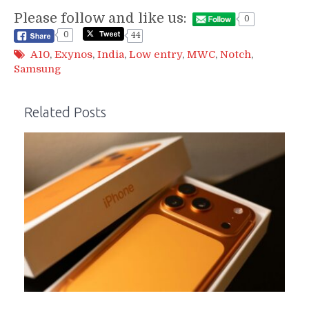
Please follow and like us:
0
0
44
A10
,
Exynos
,
India
,
Low entry
,
MWC
,
Notch
,
Samsung
Related Posts