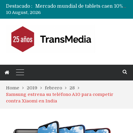
Destacado :
Fabricantes suben precios de teléfonos y ganan más dinero en un mercado donde Xiaomi alerta por no mejorar ventas
10 August, 2026
Apple podría subir los precios de sus iPhone 17 a nivel mundial este lunes
Home
2019
febrero
28
Samsung estrena su teléfono A10 para competir
contra Xiaomi en India