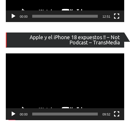
00:00
12:51
Re
Apple y el iPhone 18 expuestos !! – Not
de
Podcast – TransMedia
ví
00:00
09:52