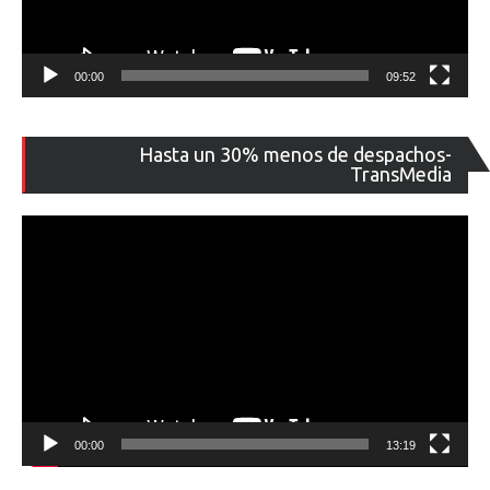
00:00
09:52
Re
Hasta un 30% menos de despachos-
de
TransMedia
ví
00:00
13:19