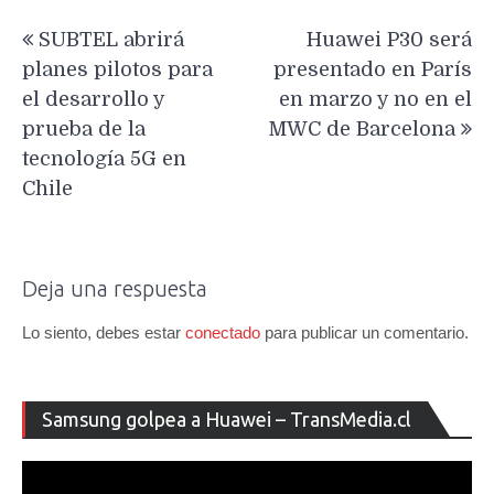
Navegación
SUBTEL abrirá
Huawei P30 será
de
planes pilotos para
presentado en París
entradas
el desarrollo y
en marzo y no en el
prueba de la
MWC de Barcelona
tecnología 5G en
Chile
Deja una respuesta
Lo siento, debes estar
conectado
para publicar un comentario.
Re
Samsung golpea a Huawei – TransMedia.cl
de
ví