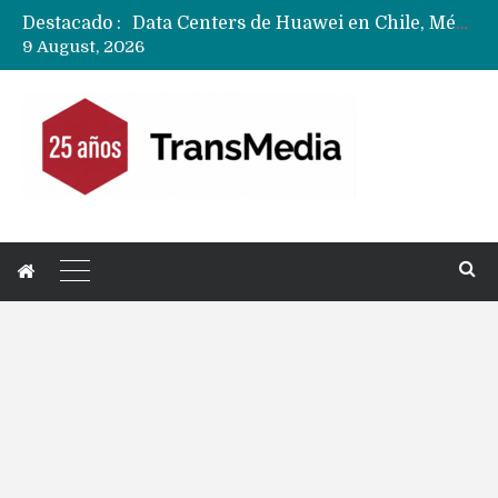
Destacado :
Data Centers de Huawei en Chile, México, Brasil,Perú y Argentina podrían verse afectados por arremetida de EE.UU
9 August, 2026
Fabricantes suben precios de teléfonos y ganan más dinero en un mercado donde Xiaomi alerta por no mejorar ventas