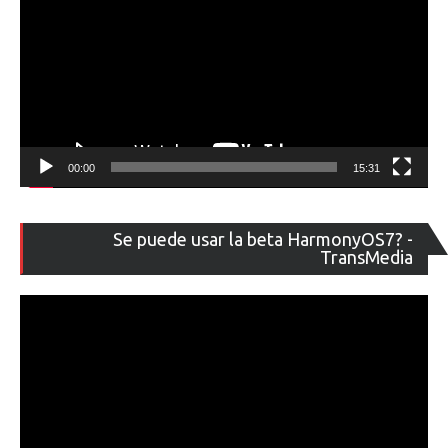
00:00
15:31
Re
Se puede usar la beta HarmonyOS7? -
de
TransMedia
ví