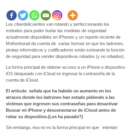
de
iPhones
perfeccionan
Los ciberdelicuentes van rotando y perfeccionando los
sus
métodos para poder burlar las medidas de seguridad
métodos
para
actualmente disponibles en iPhones y un reporte reciente de
burlar
Motherborad da cuenta de varias formas en que los ladrones,
al
piratas informáticos y codificadores están sorteando la función
iCloud
de seguridad para vender dispositivos robados (y no robados).
y
La forma principal de obtener acceso a un iPhone o dispositivo
a
iOS bloqueado con iCloud es ingresar la contraseña de la
sus
dueños
cuenta de iCloud.
El artículo señala que ha habido un aumento en los
atracos donde los ladrones han estado pidiendo a las
víctimas que ingresen sus contraseñas para desactivar
Buscar mi iPhone y desconectarse de iCloud antes de
robar su dispositivo.(Les ha pasado?)
Sin embargo, esa no es la forma principal en que intentan