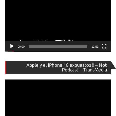
00:00
12:51
Re
Apple y el iPhone 18 expuestos !! – Not
de
Podcast – TransMedia
ví