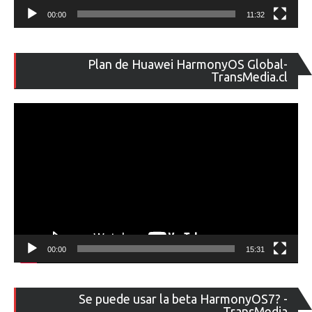
00:00
11:32
Re
Plan de Huawei HarmonyOS Global-
de
TransMedia.cl
ví
00:00
15:31
Re
Se puede usar la beta HarmonyOS7? -
de
TransMedia