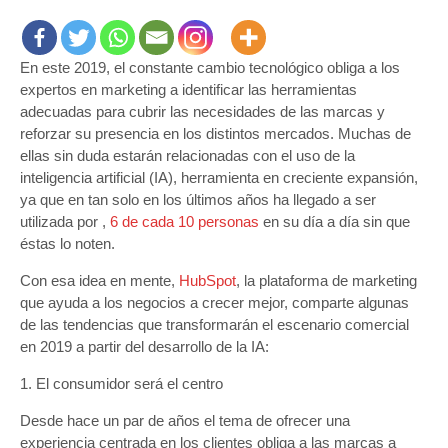
Artificial
y
Chatbots,
En este 2019, el constante cambio tecnológico obliga a los
las
tendencias
expertos en marketing a identificar las herramientas
que
adecuadas para cubrir las necesidades de las marcas y
revolucionarán
reforzar su presencia en los distintos mercados. Muchas de
el
ellas sin duda estarán relacionadas con el uso de la
comercio
inteligencia artificial (IA), herramienta en creciente expansión,
este
ya que en tan solo en los últimos años ha llegado a ser
año
utilizada por ,
6 de cada 10 personas
en su día a día sin que
éstas lo noten.
Con esa idea en mente,
HubSpot
, la plataforma de marketing
que ayuda a los negocios a crecer mejor, comparte algunas
de las tendencias que transformarán el escenario comercial
en 2019 a partir del desarrollo de la IA:
1. El consumidor será el centro
Desde hace un par de años el tema de ofrecer una
experiencia centrada en los clientes obliga a las marcas a