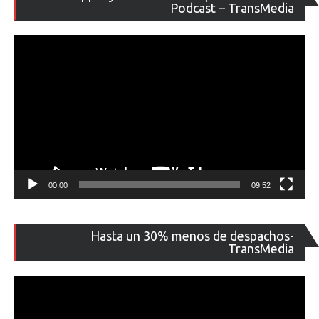
de
Podcast – TransMedia
ví
00:00
09:52
Re
Hasta un 30% menos de despachos-
de
TransMedia
ví