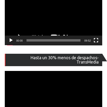
00:00
09:52
Re
Hasta un 30% menos de despachos-
de
TransMedia
ví