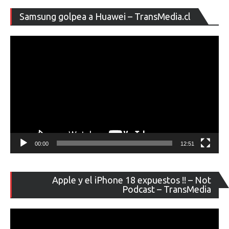
Re
Samsung golpea a Huawei – TransMedia.cl
de
ví
00:00
12:51
Re
Apple y el iPhone 18 expuestos !! – Not
de
Podcast – TransMedia
ví