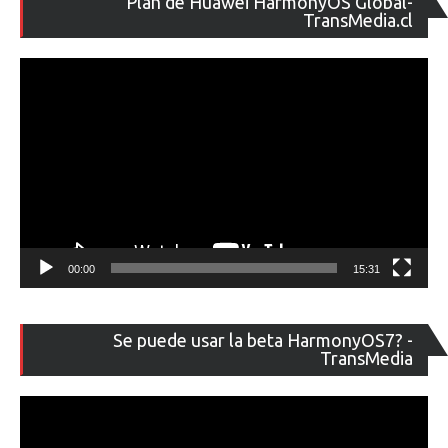
Plan de Huawei HarmonyOS Global-
de
TransMedia.cl
ví
00:00
15:31
Re
Se puede usar la beta HarmonyOS7? -
de
TransMedia
ví