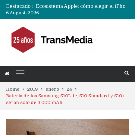
Destacado :
Nuevas filtraciones del Mate 90 Pro Max apuntan a potenciar las cámaras y pantalla OLED doble capa
6 August, 2026
Apple dice que más ex empleados se llevaron datos confidenciales a OpenAI
Home
2019
enero
24
Batería de los Samsung S10Lite, S10 Standard y S10+
serán solo de 3.000 mAh