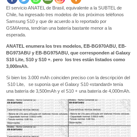
Samsun
El servicio ANATEL de Brasil, equivalente a la SUBTEL de
S10Lite,
S10
Chile, ha ingresado tres modelos de los próximos teléfonos
Standar
Samsung S10 y que de acuerdo a lo reportado por
y
GSMArena, tendrían una batería bastante menor a la
S10+
esperada.
serán
ANATEL enumera los tres modelos, EB-BG970ABU, EB-
solo
BG973ABU y EB-BG975ABU, que corresponden al Galaxy
de
3.000
S10 Lite, S10 y S10 +. pero los tres están listados como
mAh
3,000mAh.
Si bien los 3.000 mAh coinciden preciso con la descripción del
S10 Lite, se suponía que el Galaxy S10 «standard» tenía
una batería de 3,500mAh y el S10 + una batería de 4,000mAh.