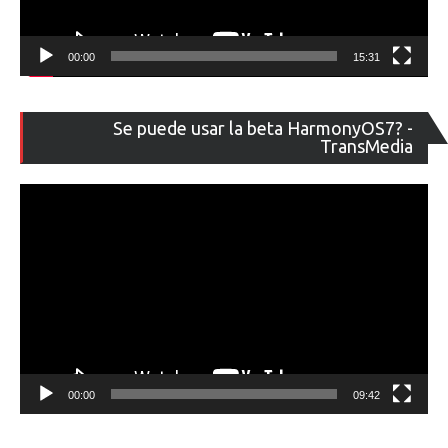
00:00
15:31
Re
Se puede usar la beta HarmonyOS7? -
de
TransMedia
ví
00:00
09:42