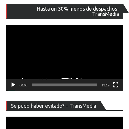
Re
Hasta un 30% menos de despachos-
de
TransMedia
ví
00:00
13:19
Re
Se pudo haber evitado? – TransMedia
de
ví