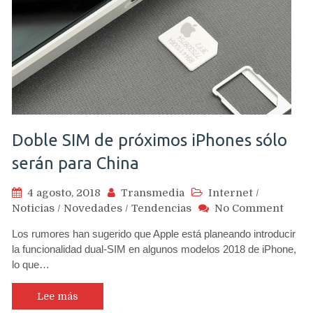
Doble SIM de próximos iPhones sólo
serán para China
4 agosto, 2018
Transmedia
Internet
/
on
Noticias
/
Novedades
/
Tendencias
No Comment
Doble
Los rumores han sugerido que Apple está planeando introducir
SIM
la funcionalidad dual-SIM en algunos modelos 2018 de iPhone,
de
lo que…
próx
iPho
sólo
Lee más
serán