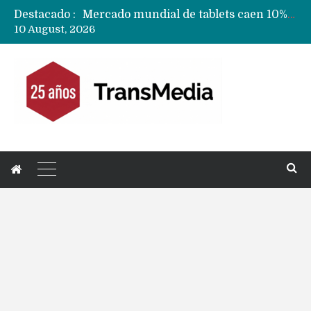
Mercado mundial de tablets caen 10% y todas las marcas reducen despachos
Destacado :
Fabricantes suben precios de teléfonos y ganan más dinero en un mercado donde Xiaomi alerta por no mejorar ventas
10 August, 2026
Apple podría subir los precios de sus iPhone 17 a nivel mundial este lunes