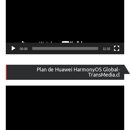
00:00
11:32
Re
Plan de Huawei HarmonyOS Global-
de
TransMedia.cl
ví