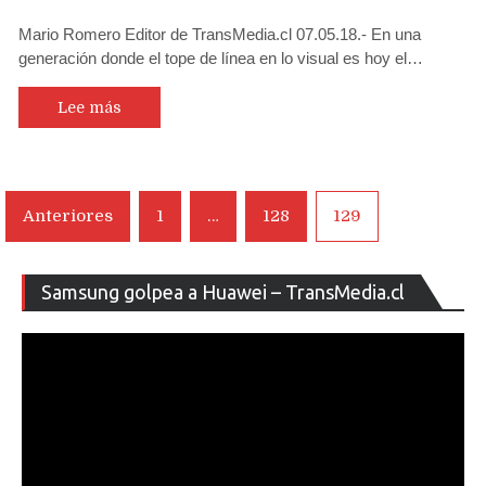
Review
Mario Romero Editor de TransMedia.cl 07.05.18.- En una
Audífonos
generación donde el tope de línea en lo visual es hoy el…
Gamer
Plantronics
RIG
Lee más
400
LX
con
buen
Navegación
Anteriores
1
…
128
129
sonido
de
Dolby
Atmos
entradas
Re
y
Samsung golpea a Huawei – TransMedia.cl
de
los
ví
más
cómodos