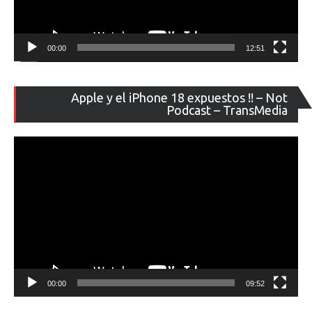
00:00
12:51
Re
Apple y el iPhone 18 expuestos !! – Not
de
Podcast – TransMedia
ví
00:00
09:52