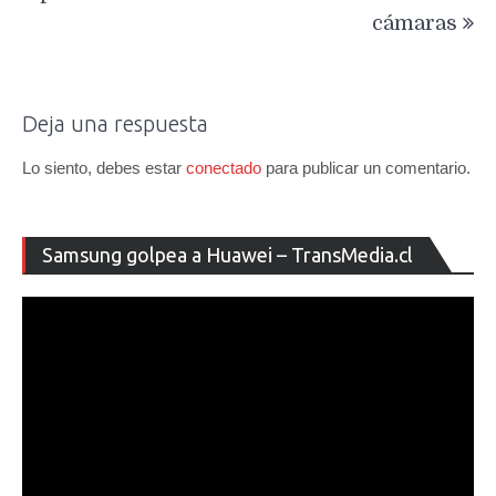
cámaras
Deja una respuesta
Lo siento, debes estar
conectado
para publicar un comentario.
Re
Samsung golpea a Huawei – TransMedia.cl
de
ví