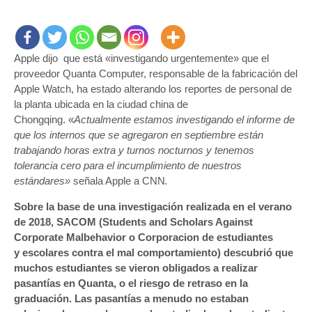
Apple
investiga
denuncia
de
Apple dijo que está «investigando urgentemente» que el
abusos
laborales
proveedor Quanta Computer, responsable de la fabricación del
juveniles
Apple Watch, ha estado alterando los reportes de personal de
en
la planta ubicada en la ciudad china de
ensambladora
Chongqing. «
Actualmente estamos investigando el informe de
de
que los internos que se agregaron en septiembre están
Apple
trabajando horas extra y turnos nocturnos y tenemos
Watch
tolerancia cero para el incumplimiento de nuestros
en
estándares»
señala Apple a CNN
.
China
Sobre la base de una investigación realizada en el verano
de 2018, SACOM (Students and Scholars Against
Corporate Malbehavior o Corporacion de estudiantes
y escolares contra el mal comportamiento) descubrió que
muchos estudiantes se vieron obligados a realizar
pasantías en Quanta, o el riesgo de retraso en la
graduación. Las pasantías a menudo no estaban