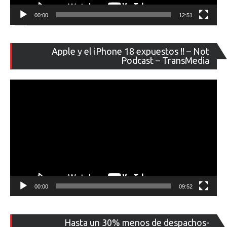
00:00
12:51
Re
Apple y el iPhone 18 expuestos !! – Not
de
Podcast – TransMedia
ví
00:00
09:52
Re
Hasta un 30% menos de despachos-