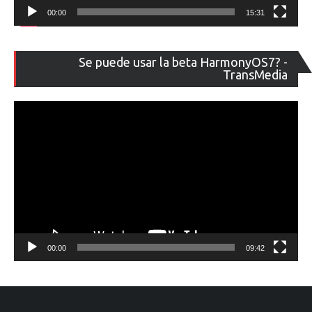
00:00
15:31
Re
Se puede usar la beta HarmonyOS7? -
de
TransMedia
ví
00:00
09:42