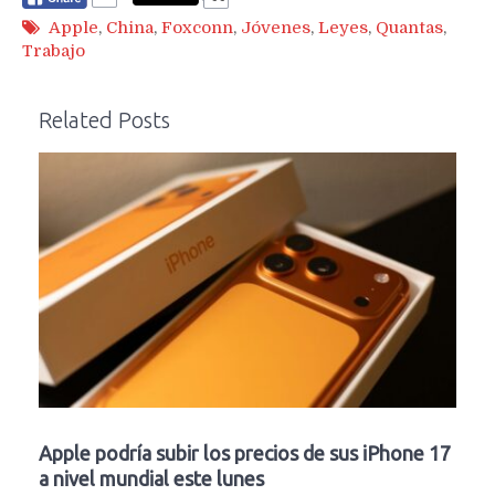
Apple
,
China
,
Foxconn
,
Jóvenes
,
Leyes
,
Quantas
,
Trabajo
Related Posts
Apple podría subir los precios de sus iPhone 17
a nivel mundial este lunes