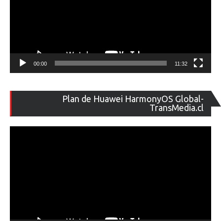
00:00
11:32
Re
Plan de Huawei HarmonyOS Global-
de
TransMedia.cl
ví