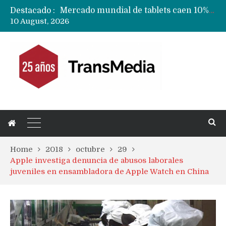
Destacado :
Fabricantes suben precios de teléfonos y ganan más dinero en un mercado donde Xiaomi alerta por no mejorar ventas
10 August, 2026
Apple podría subir los precios de sus iPhone 17 a nivel mundial este lunes
Home
2018
octubre
29
Apple investiga denuncia de abusos laborales
juveniles en ensambladora de Apple Watch en China