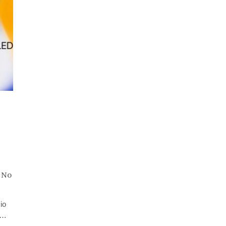
No
io
re…