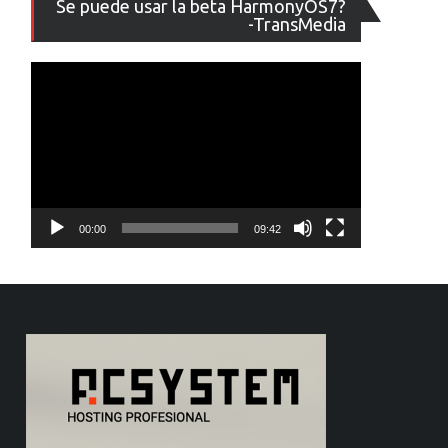
Se puede usar la beta HarmonyOS7?
de
-TransMedia
vídeo
00:00
09:42