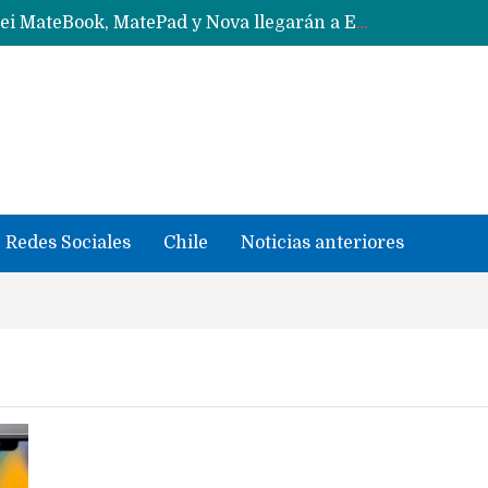
Solo China o Global: Cuáles Huawei MateBook, MatePad y Nova llegarán a Europa y LATAM?
Data Centers de Huawei en Chile, México, Brasil,Perú y Argentina podrían verse afectados por arremetida de EE.UU
Fabricantes suben precios de teléfonos y ganan más dinero en un mercado donde Xiaomi alerta por no mejorar ventas
Redes Sociales
Chile
Noticias anteriores