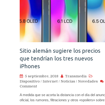
Sitio alemán sugiere los precios
que tendrían los tres nuevos
iPhones
5 septiembre, 2018
Transmedia
Dispositivo
/
Internet
/
Noticias
/
Novedades
on
Comment
Sitio
A medida que se acorta la distancia con el día del anunc
alemán
oficial, los rumores, filtraciones y otros «spoilers» sob
sugiere