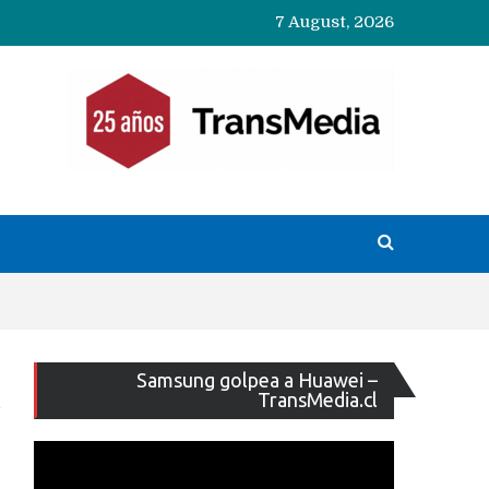
7 August, 2026
Reproducto
Samsung golpea a Huawei –
de
TransMedia.cl
vídeo