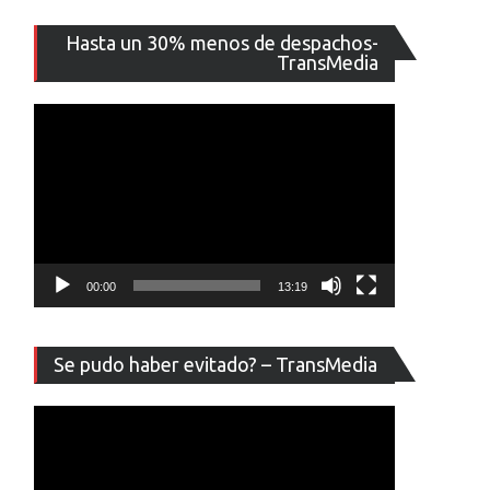
Reproducto
Hasta un 30% menos de despachos-
de
TransMedia
vídeo
00:00
13:19
Reproducto
Se pudo haber evitado? – TransMedia
de
vídeo