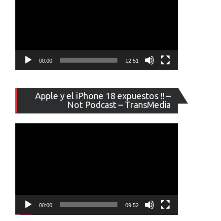
00:00
12:51
Reproducto
Apple y el iPhone 18 expuestos !! –
de
Not Podcast – TransMedia
vídeo
00:00
09:52