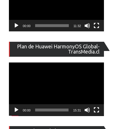
00:00
11:32
Reproducto
Plan de Huawei HarmonyOS Global-
de
TransMedia.cl
vídeo
00:00
15:31
Reproducto