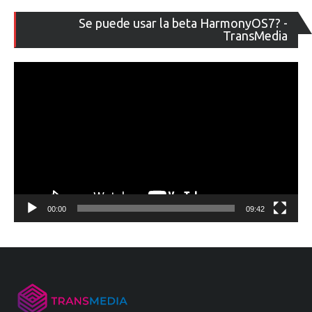
Re
Se puede usar la beta HarmonyOS7? -
de
TransMedia
ví
00:00
09:42