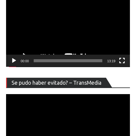
00:00
13:19
Re
Se pudo haber evitado? – TransMedia
de
ví