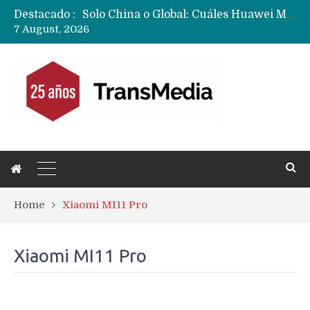
Destacado :
Solo China o Global: Cuáles Huawei MateBook, MatePad y Nova llegarán a Europa y LATAM?
7 August, 2026
Data Centers de Huawei en Chile, México, Brasil,Perú y Argentina podrían verse afectados por arremetida de EE.UU
Fabricantes suben precios de teléfonos y ganan más dinero en un mercado donde Xiaomi alerta por no mejorar ventas
Home
Xiaomi MI11 Pro
Xiaomi MI11 Pro