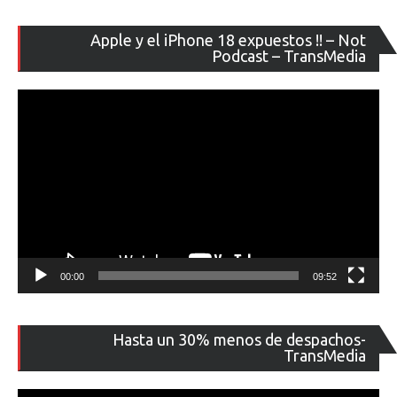
Re
Apple y el iPhone 18 expuestos !! – Not
de
Podcast – TransMedia
ví
00:00
09:52
Re
Hasta un 30% menos de despachos-
de
TransMedia
ví