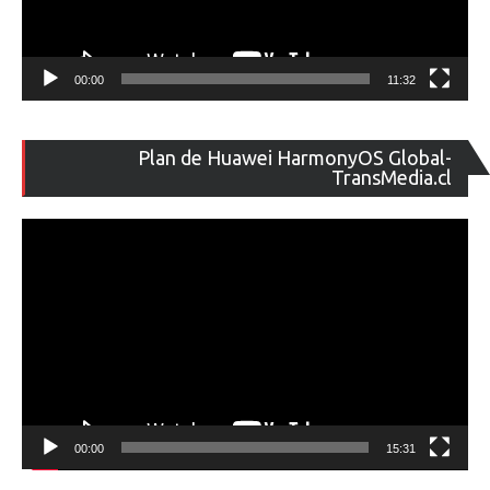
00:00
11:32
Re
Plan de Huawei HarmonyOS Global-
de
TransMedia.cl
ví
00:00
15:31