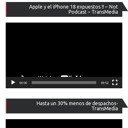
Re
Apple y el iPhone 18 expuestos !! – Not
de
Podcast – TransMedia
ví
00:00
09:52
Re
Hasta un 30% menos de despachos-
de
TransMedia
ví