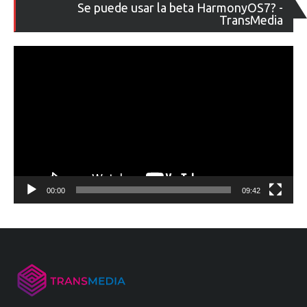
Re
Se puede usar la beta HarmonyOS7? -
de
TransMedia
ví
00:00
09:42