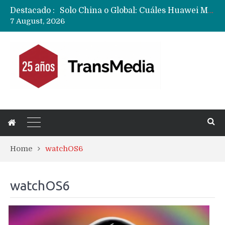
Destacado :
Solo China o Global: Cuáles Huawei MateBook, MatePad y Nova llegarán a Europa y LATAM?
7 August, 2026
Data Centers de Huawei en Chile, México, Brasil,Perú y Argentina podrían verse afectados por arremetida de EE.UU
Fabricantes suben precios de teléfonos y ganan más dinero en un mercado donde Xiaomi alerta por no mejorar ventas
Home
watchOS6
watchOS6