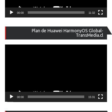
00:00
11:32
Re
Plan de Huawei HarmonyOS Global-
de
TransMedia.cl
ví
00:00
15:31