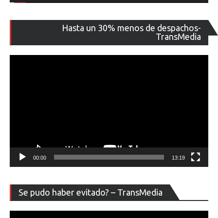
Re
Hasta un 30% menos de despachos-
de
TransMedia
ví
00:00
13:19
Re
Se pudo haber evitado? – TransMedia
de
ví