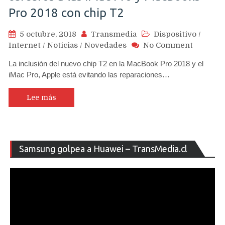
Pro 2018 con chip T2
5 octubre, 2018
Transmedia
Dispositivo
/
on
Internet
/
Noticias
/
Novedades
No Comment
Apple
La inclusión del nuevo chip T2 en la MacBook Pro 2018 y el
bloquea
iMac Pro, Apple está evitando las reparaciones…
reparac
de
terceros
Lee más
a
las
iMac
Pro
Re
Samsung golpea a Huawei – TransMedia.cl
y
de
MacBoo
ví
Pro
2018
con
chip
T2