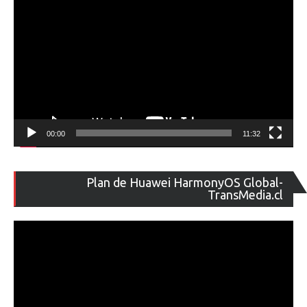
00:00
11:32
Re
Plan de Huawei HarmonyOS Global-
de
TransMedia.cl
ví