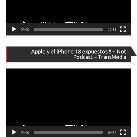
00:00
12:51
Re
Apple y el iPhone 18 expuestos !! – Not
de
Podcast – TransMedia
ví
00:00
09:52