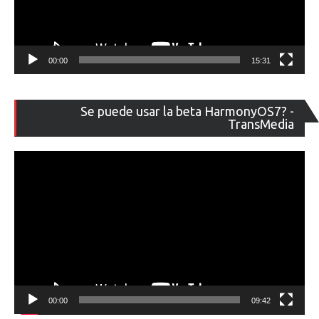
00:00
15:31
Re
Se puede usar la beta HarmonyOS7? -
de
TransMedia
ví
00:00
09:42