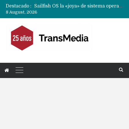
Destacado :
Sailfish OS la «joya» de sistema operativo que Europa planea financiar para competir contra Android, iOS y HarmonyOS
8 August, 2026
Apple dice que más ex empleados se llevaron datos confidenciales a OpenAI
Solo China o Global: Cuáles Huawei MateBook, MatePad y Nova llegarán a Europa y LATAM?
Data Centers de Huawei en Chile, México, Brasil,Perú y Argentina podrían verse afectados por arremetida de EE.UU
Fabricantes suben precios de teléfonos y ganan más dinero en un mercado donde Xiaomi alerta por no mejorar ventas