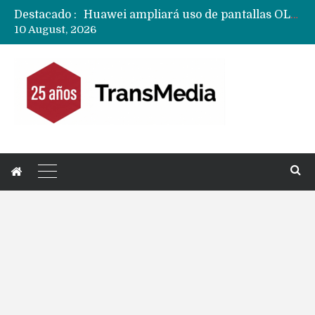
Destacado :
Huawei ampliará uso de pantallas OLED de doble capa a todos sus próximos teléfonos y tablets
10 August, 2026
Próximo Huawei MateBook Fold llegará con versión compacta y con una pantalla externa
Mercado mundial de tablets caen 10% y todas las marcas reducen despachos
Fabricantes suben precios de teléfonos y ganan más dinero en un mercado donde Xiaomi alerta por no mejorar ventas
Apple podría subir los precios de sus iPhone 17 a nivel mundial este lunes