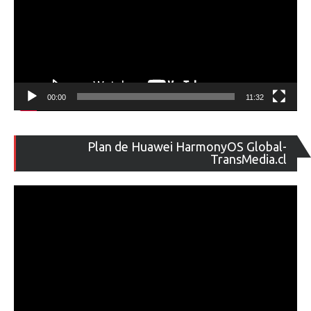
00:00
11:32
Re
Plan de Huawei HarmonyOS Global-
de
TransMedia.cl
ví