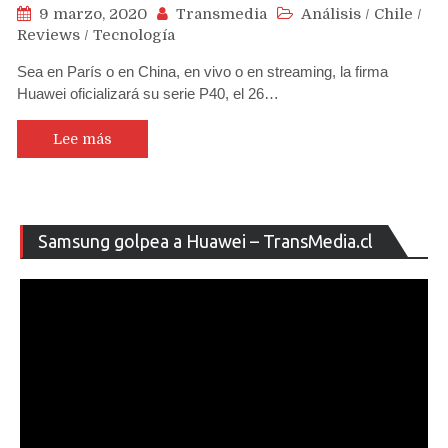
9 marzo, 2020
Transmedia
Análisis
/
Chile
/
Reviews
/
Tecnología
Sea en París o en China, en vivo o en streaming, la firma
Huawei oficializará su serie P40, el 26…
Lee más
Re
Samsung golpea a Huawei – TransMedia.cl
de
ví