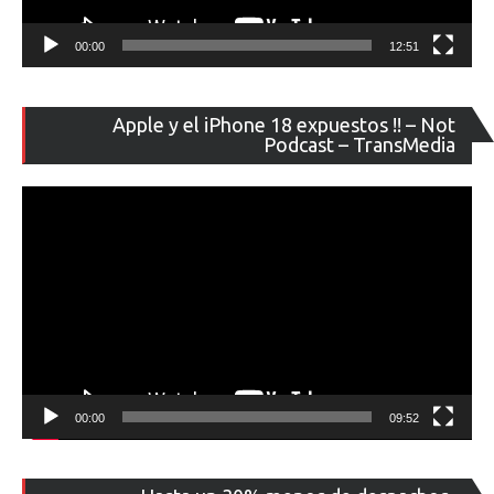
00:00
12:51
Re
Apple y el iPhone 18 expuestos !! – Not
de
Podcast – TransMedia
ví
00:00
09:52
Re