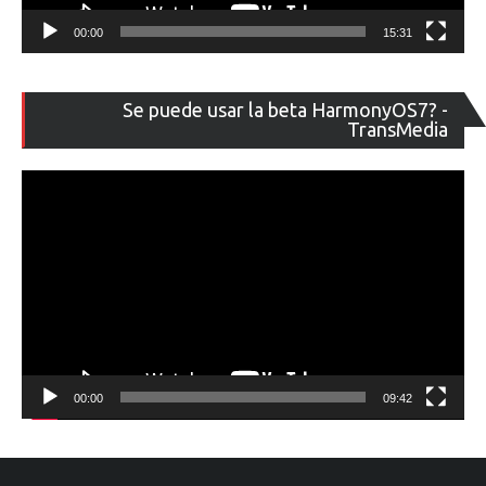
00:00
15:31
Re
Se puede usar la beta HarmonyOS7? -
de
TransMedia
ví
00:00
09:42