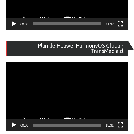
00:00
11:32
Re
Plan de Huawei HarmonyOS Global-
de
TransMedia.cl
ví
00:00
15:31