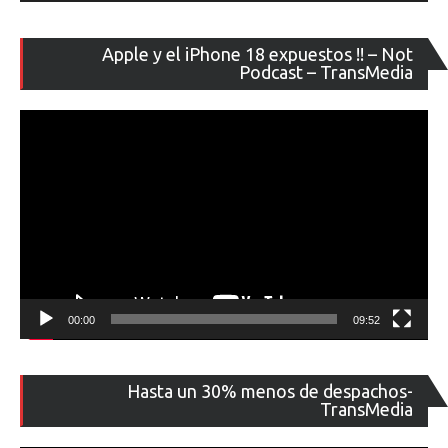
Re
Apple y el iPhone 18 expuestos !! – Not
de
Podcast – TransMedia
ví
00:00
09:52
Re
Hasta un 30% menos de despachos-
de
TransMedia
ví