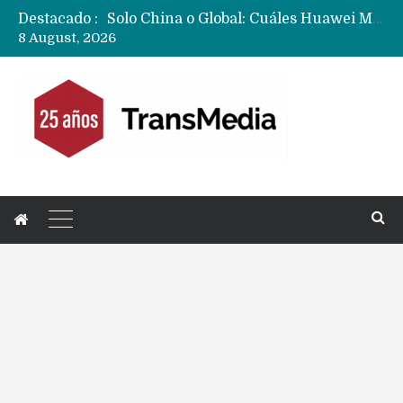
Destacado :
Solo China o Global: Cuáles Huawei MateBook, MatePad y Nova llegarán a Europa y LATAM?
8 August, 2026
Data Centers de Huawei en Chile, México, Brasil,Perú y Argentina podrían verse afectados por arremetida de EE.UU
Fabricantes suben precios de teléfonos y ganan más dinero en un mercado donde Xiaomi alerta por no mejorar ventas