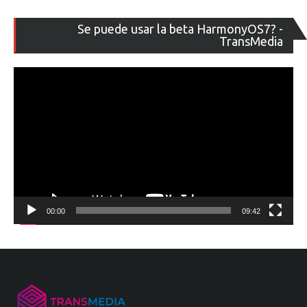
Re
Se puede usar la beta HarmonyOS7? -
de
TransMedia
ví
00:00
09:42