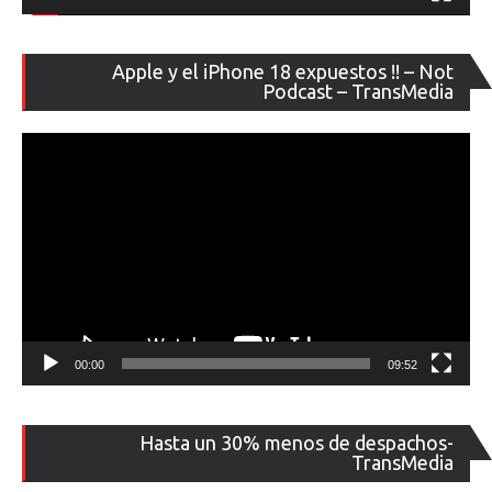
Re
Apple y el iPhone 18 expuestos !! – Not
de
Podcast – TransMedia
ví
00:00
09:52
Re
Hasta un 30% menos de despachos-
de
TransMedia
ví