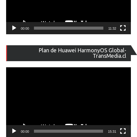
00:00
11:32
Re
Plan de Huawei HarmonyOS Global-
de
TransMedia.cl
ví
00:00
15:31