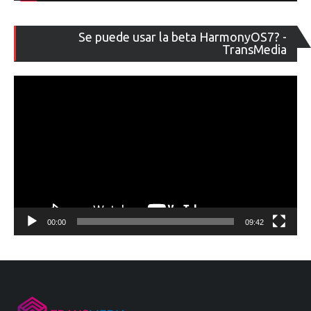
Re
Se puede usar la beta HarmonyOS7? -
de
TransMedia
ví
00:00
09:42