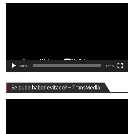
00:00
13:19
Re
Se pudo haber evitado? – TransMedia
de
ví