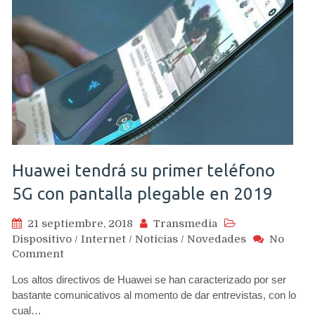
Huawei tendrá su primer teléfono
5G con pantalla plegable en 2019
21 septiembre, 2018
Transmedia
Dispositivo
/
Internet
/
Noticias
/
Novedades
No
on
Comment
Huawei
Los altos directivos de Huawei se han caracterizado por ser
tendrá
bastante comunicativos al momento de dar entrevistas, con lo
su
cual…
primer