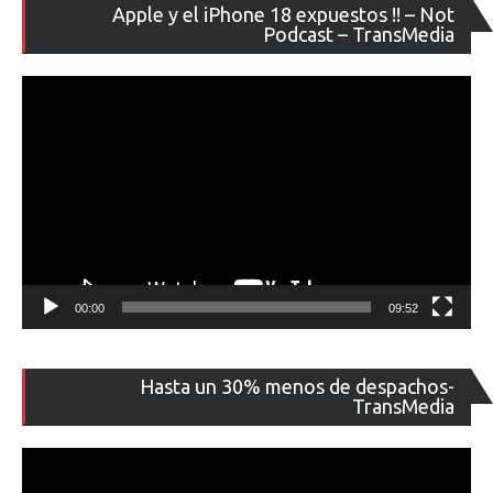
Re
Apple y el iPhone 18 expuestos !! – Not
de
Podcast – TransMedia
ví
00:00
09:52
Re
Hasta un 30% menos de despachos-
de
TransMedia
ví