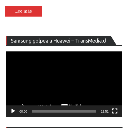
teléfono
5G
Lee más
con
pantalla
plegable
en
Re
Samsung golpea a Huawei – TransMedia.cl
2019
de
ví
00:00
12:51