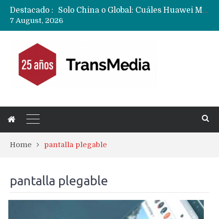
Destacado :
Solo China o Global: Cuáles Huawei MateBook, MatePad y Nova llegarán a Europa y LATAM?
7 August, 2026
Data Centers de Huawei en Chile, México, Brasil,Perú y Argentina podrían verse afectados por arremetida de EE.UU
Fabricantes suben precios de teléfonos y ganan más dinero en un mercado donde Xiaomi alerta por no mejorar ventas
Home
pantalla plegable
pantalla plegable