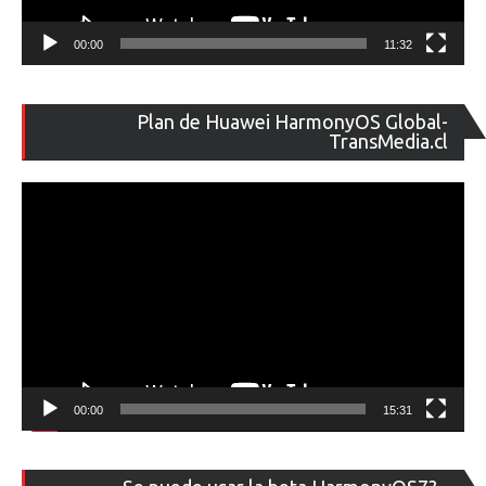
00:00
11:32
Re
Plan de Huawei HarmonyOS Global-
de
TransMedia.cl
ví
00:00
15:31
Re