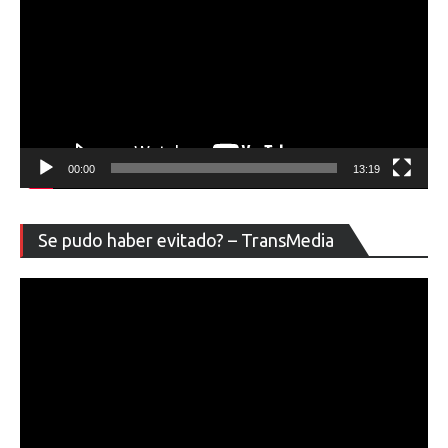
00:00
13:19
Re
Se pudo haber evitado? – TransMedia
de
ví