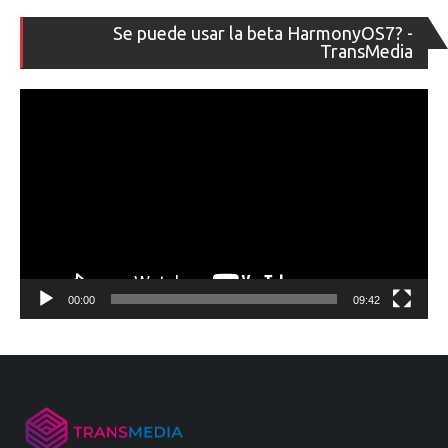
Re
Se puede usar la beta HarmonyOS7? -
de
TransMedia
ví
00:00
09:42