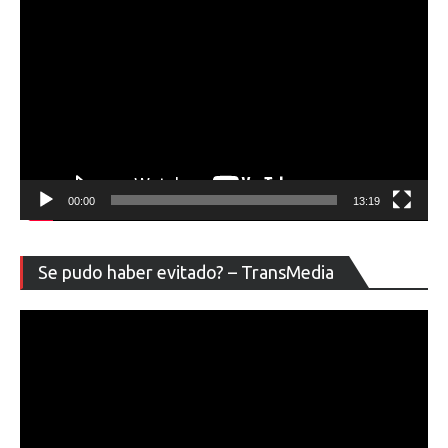
00:00
13:19
Re
Se pudo haber evitado? – TransMedia
de
ví