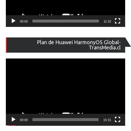
00:00
11:32
Re
Plan de Huawei HarmonyOS Global-
de
TransMedia.cl
ví
00:00
15:31