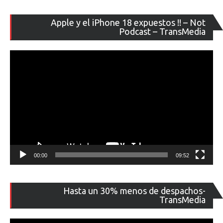
Re
Apple y el iPhone 18 expuestos !! – Not
de
Podcast – TransMedia
ví
00:00
09:52
Re
Hasta un 30% menos de despachos-
de
TransMedia
ví