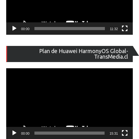
00:00
11:32
Re
Plan de Huawei HarmonyOS Global-
de
TransMedia.cl
ví
00:00
15:31