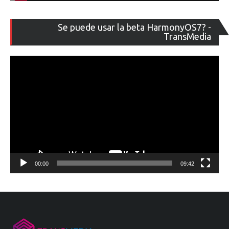
Re
Se puede usar la beta HarmonyOS7? -
de
TransMedia
ví
00:00
09:42