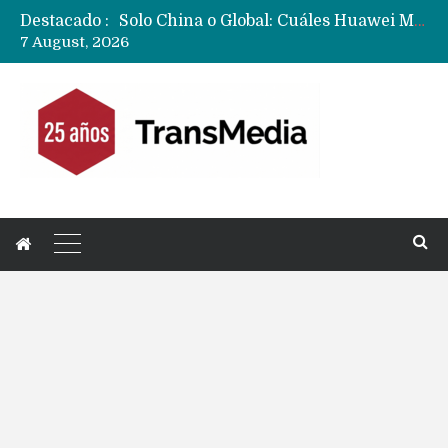
Destacado :
Solo China o Global: Cuáles Huawei MateBook, MatePad y Nova llegarán a Europa y LATAM?
7 August, 2026
Data Centers de Huawei en Chile, México, Brasil,Perú y Argentina podrían verse afectados por arremetida de EE.UU
Fabricantes suben precios de teléfonos y ganan más dinero en un mercado donde Xiaomi alerta por no mejorar ventas