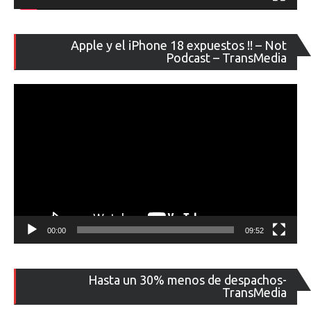
Re
Apple y el iPhone 18 expuestos !! – Not
de
Podcast – TransMedia
ví
00:00
09:52
Re
Hasta un 30% menos de despachos-
de
TransMedia
ví