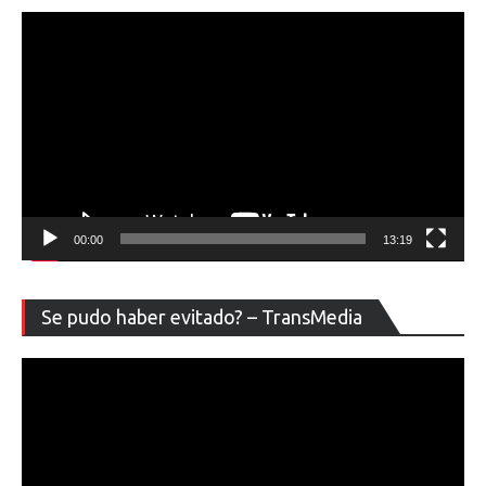
00:00
13:19
Re
Se pudo haber evitado? – TransMedia
de
ví