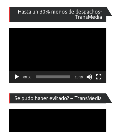
Reproducto
Hasta un 30% menos de despachos-
de
TransMedia
vídeo
00:00
13:19
Reproducto
Se pudo haber evitado? – TransMedia
de
vídeo