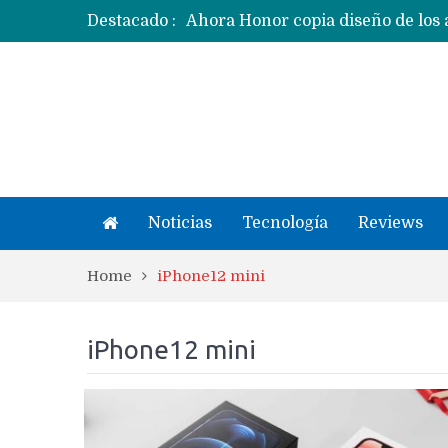
Destacado :
Ecosistema Apple: cómo elegir el
Apple dice que más ex empleados 
Noticias
Tecnología
Reviews
Home
iPhone12 mini
iPhone12 mini