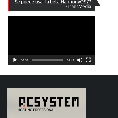
Se puede usar la beta HarmonyOS7?
de
-TransMedia
vídeo
00:00
09:42