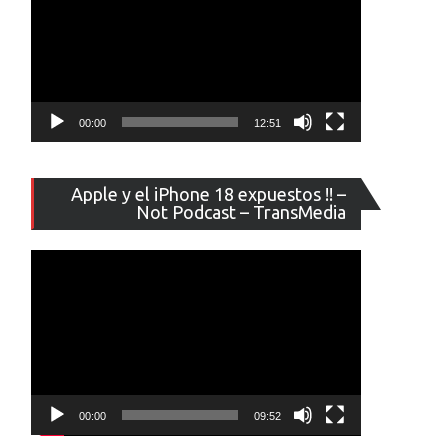
00:00
12:51
Reproducto
Apple y el iPhone 18 expuestos !! –
de
Not Podcast – TransMedia
vídeo
00:00
09:52