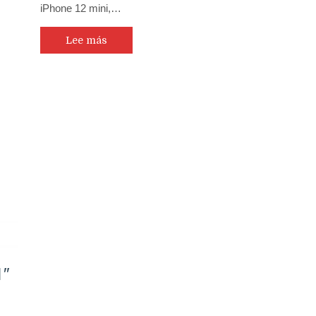
iPhone 12 mini,…
Lee más
1″