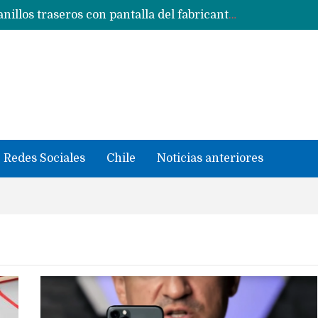
Con un «desliz» en los precios que fue corregido los Huawei MateBook Fold con Kirin X90 Plus ya son oficiales y se quedan en China
Masiva filtración del Apple iPhone Fold (Ultra) con todas sus características, precios y opciones
 iPhone según tu uso
Nuevas filtraciones del Mate 90 Pro Max apuntan a potenciar las cámaras y pantalla OLED doble capa
se llevaron datos confidenciales a OpenAI
Redes Sociales
Chile
Noticias anteriores