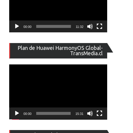
00:00
11:32
Reproducto
Plan de Huawei HarmonyOS Global-
de
TransMedia.cl
vídeo
00:00
15:31
Reproducto