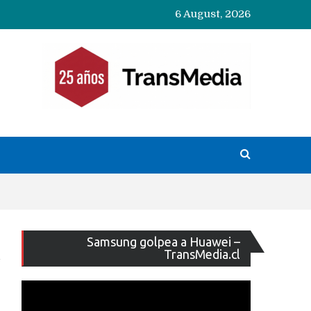
6 August, 2026
Reproducto
Samsung golpea a Huawei –
de
TransMedia.cl
vídeo